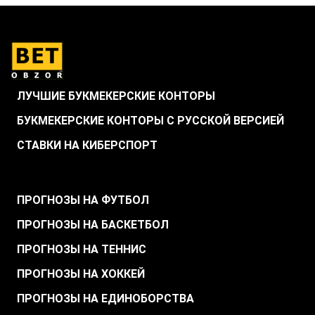
ЛУЧШИЕ БУКМЕКЕРСКИЕ КОНТОРЫ
БУКМЕКЕРСКИЕ КОНТОРЫ С РУССКОЙ ВЕРСИЕЙ
СТАВКИ НА КИБЕРСПОРТ
.
ПРОГНОЗЫ НА ФУТБОЛ
ПРОГНОЗЫ НА БАСКЕТБОЛ
ПРОГНОЗЫ НА ТЕННИС
ПРОГНОЗЫ НА ХОККЕЙ
ПРОГНОЗЫ НА ЕДИНОБОРСТВА