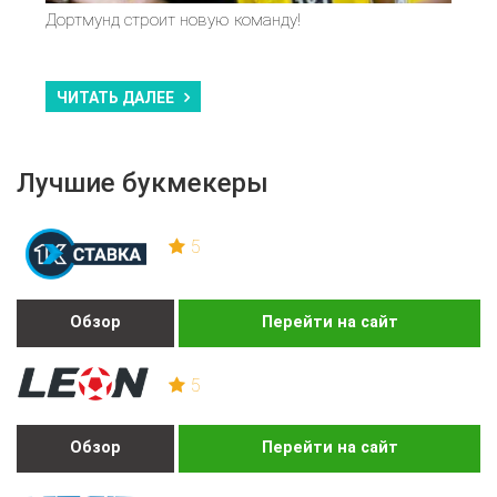
Дортмунд строит новую команду!
ЧИТАТЬ ДАЛЕЕ
Лучшие букмекеры
5
Обзор
Перейти на сайт
5
Обзор
Перейти на сайт