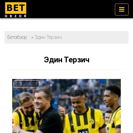
Бетобзор
»
Эдин Терзич
Эдин Терзич
2022-06-07