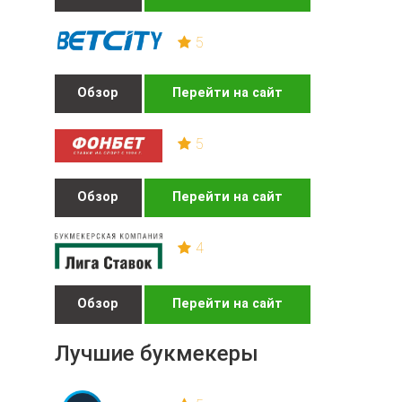
5
Обзор
Перейти на сайт
5
Обзор
Перейти на сайт
4
Обзор
Перейти на сайт
Лучшие букмекеры