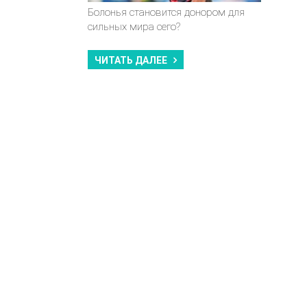
Болонья становится донором для
сильных мира сего?
ЧИТАТЬ ДАЛЕЕ