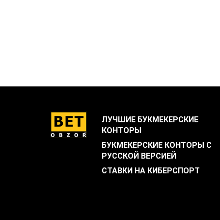
ЛУЧШИЕ БУКМЕКЕРСКИЕ
КОНТОРЫ
БУКМЕКЕРСКИЕ КОНТОРЫ С
РУССКОЙ ВЕРСИЕЙ
СТАВКИ НА КИБЕРСПОРТ
.