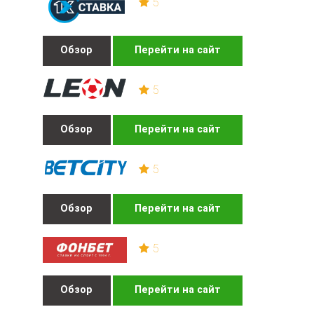
5
Обзор
Перейти на сайт
5
Обзор
Перейти на сайт
5
Обзор
Перейти на сайт
5
Обзор
Перейти на сайт