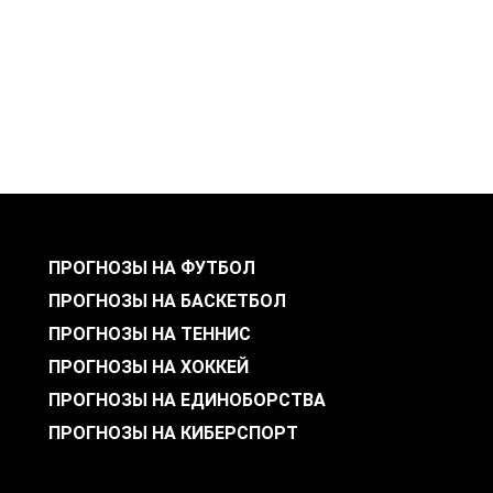
ПРОГНОЗЫ НА ФУТБОЛ
ПРОГНОЗЫ НА БАСКЕТБОЛ
ПРОГНОЗЫ НА ТЕННИС
ПРОГНОЗЫ НА ХОККЕЙ
ПРОГНОЗЫ НА ЕДИНОБОРСТВА
ПРОГНОЗЫ НА КИБЕРСПОРТ