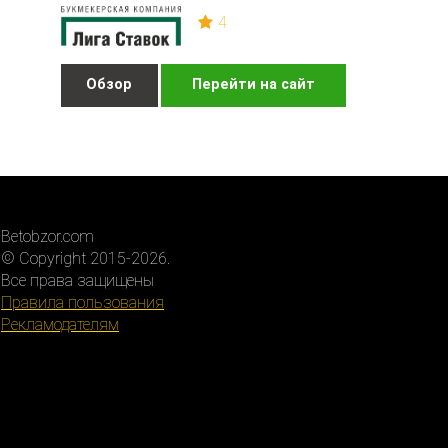
4
Обзор
Перейти на сайт
Betobzor.com
© Copyright 2015-2026.
Все права защищены
Правила пользования
Рекламодателям