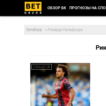
ОБЗОР БК
ПРОГНОЗЫ НА СП
Бетобзор
»
Рикардо Калафьори
Рик
2024-07-08