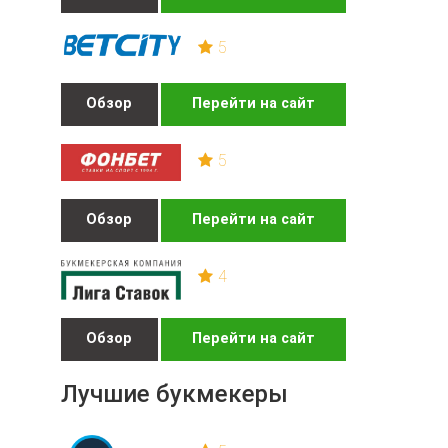
5
Обзор
Перейти на сайт
5
Обзор
Перейти на сайт
4
Обзор
Перейти на сайт
Лучшие букмекеры