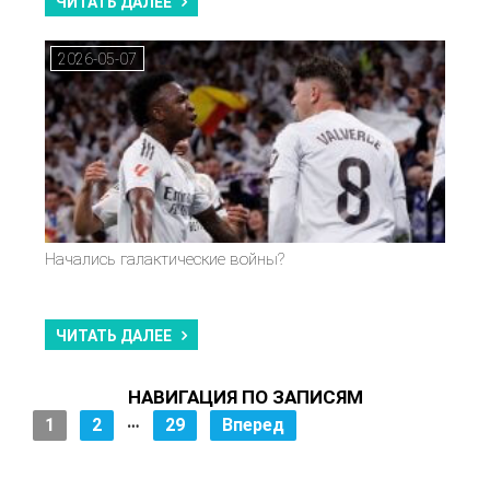
ЧИТАТЬ ДАЛЕЕ
2026-05-07
Начались галактические войны?
ЧИТАТЬ ДАЛЕЕ
НАВИГАЦИЯ ПО ЗАПИСЯМ
…
1
2
29
Вперед