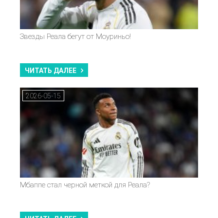
Звезды Реала бегут от Моуриньо!
ЧИТАТЬ ДАЛЕЕ
2026-05-15
Мбаппе стал черной меткой для Реала?