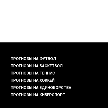
ПРОГНОЗЫ НА ФУТБОЛ
ПРОГНОЗЫ НА БАСКЕТБОЛ
ПРОГНОЗЫ НА ТЕННИС
ПРОГНОЗЫ НА ХОККЕЙ
ПРОГНОЗЫ НА ЕДИНОБОРСТВА
ПРОГНОЗЫ НА КИБЕРСПОРТ