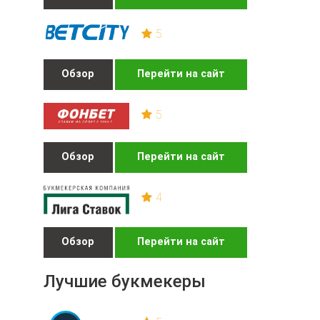
5
Обзор
Перейти на сайт
5
Обзор
Перейти на сайт
4
Обзор
Перейти на сайт
Лучшие букмекеры