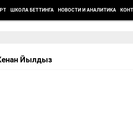
ОРТ
ШКОЛА БЕТТИНГА
НОВОСТИ И АНАЛИТИКА
КОН
Кенан Йылдыз