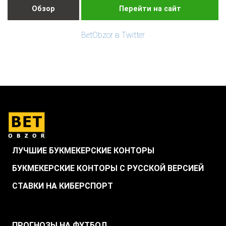
Обзор
Перейти на сайт
BetObzor в Twitter
ЛУЧШИЕ БУКМЕКЕРСКИЕ КОНТОРЫ
БУКМЕКЕРСКИЕ КОНТОРЫ С РУССКОЙ ВЕРСИЕЙ
СТАВКИ НА КИБЕРСПОРТ
.
ПРОГНОЗЫ НА ФУТБОЛ