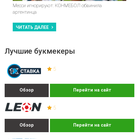
Месси игнорируют: КОНМЕБОЛ обвинила
аргентинца
ЧИТАТЬ ДАЛЕЕ
Лучшие букмекеры
5
Обзор
Перейти на сайт
5
Обзор
Перейти на сайт