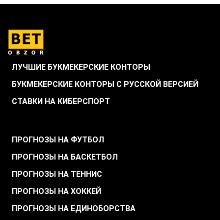
ЛУЧШИЕ БУКМЕКЕРСКИЕ КОНТОРЫ
БУКМЕКЕРСКИЕ КОНТОРЫ С РУССКОЙ ВЕРСИЕЙ
СТАВКИ НА КИБЕРСПОРТ
.
ПРОГНОЗЫ НА ФУТБОЛ
ПРОГНОЗЫ НА БАСКЕТБОЛ
ПРОГНОЗЫ НА ТЕННИС
ПРОГНОЗЫ НА ХОККЕЙ
ПРОГНОЗЫ НА ЕДИНОБОРСТВА