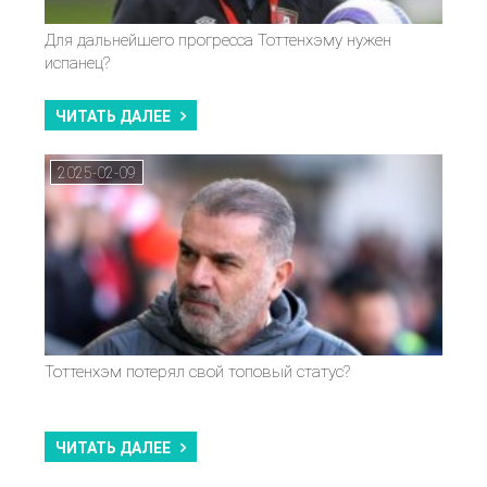
Для дальнейшего прогресса Тоттенхэму нужен
испанец?
ЧИТАТЬ ДАЛЕЕ
2025-02-09
Тоттенхэм потерял свой топовый статус?
ЧИТАТЬ ДАЛЕЕ