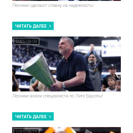
Лесники сделают ставку на надежность!
ЧИТАТЬ ДАЛЕЕ
2025-09-09
Лесники взяли специалиста по Лиге Европы!
ЧИТАТЬ ДАЛЕЕ
2025-06-11