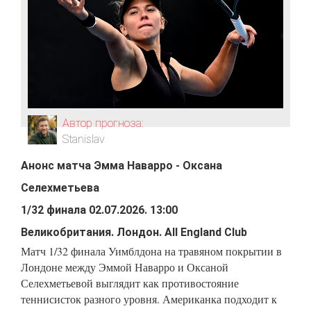
Автор прогноза:
Stanislav
Анонс матча
Эмма Наварро
-
Оксана
Селехметьева
1/32 финала
02.07.2026
.
13:00
Великобритания
.
Лондон
.
All England Club
Матч 1/32 финала Уимблдона на травяном покрытии в
Лондоне между Эммой Наварро и Оксаной
Селехметьевой выглядит как противостояние
теннисисток разного уровня. Американка подходит к