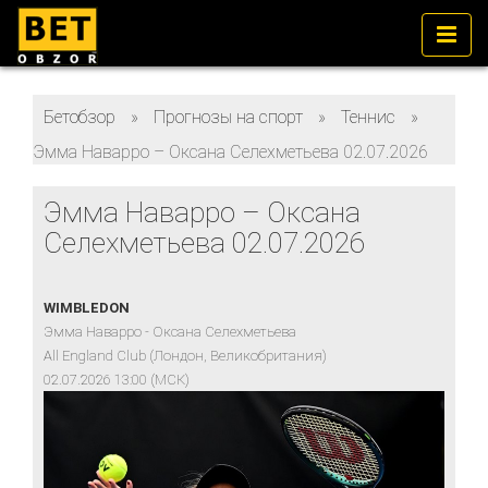
Бетобзор
»
Прогнозы на спорт
»
Теннис
»
Эмма Наварро – Оксана Селехметьева 02.07.2026
Эмма Наварро – Оксана
Селехметьева 02.07.2026
WIMBLEDON
Эмма Наварро - Оксана Селехметьева
All England Club (Лондон, Великобритания)
02.07.2026 13:00 (МСК)