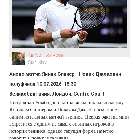
Автор прогноза:
Stanislav
Анонс матча
Янник Синнер
-
Новак Джокович
полуфинал
10.07.2026
.
15:30
Великобритания
.
Лондон
.
Centre Court
Полуфинал Уимблдона на травяном покрытии между
Янником Синнером и Новаком Джоковичем станет
одним из главных матчей турнира. Первая ракетка мира
встретится с одним из самых опытных игроков в
истории тенниса, однако текущая форма заметно
говорит в пользу итальянца.