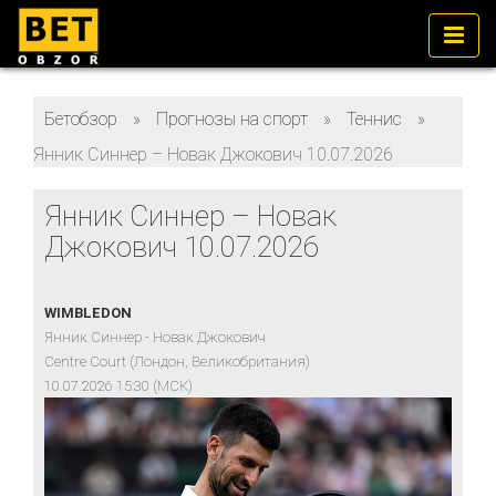
Бетобзор
»
Прогнозы на спорт
»
Теннис
»
Янник Синнер – Новак Джокович 10.07.2026
Янник Синнер – Новак
Джокович 10.07.2026
WIMBLEDON
Янник Синнер - Новак Джокович
Centre Court (Лондон, Великобритания)
10.07.2026 15:30 (МСК)