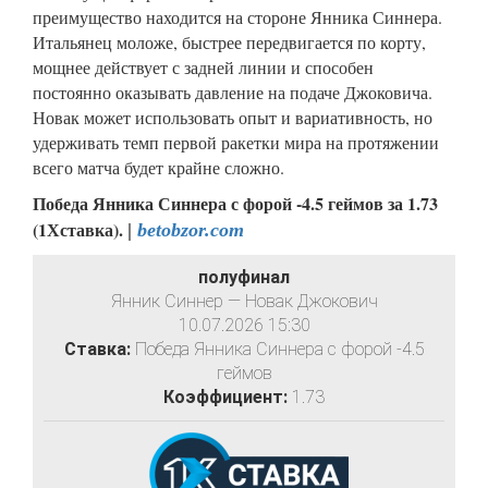
преимущество находится на стороне Янника Синнера.
Итальянец моложе, быстрее передвигается по корту,
мощнее действует с задней линии и способен
постоянно оказывать давление на подаче Джоковича.
Новак может использовать опыт и вариативность, но
удерживать темп первой ракетки мира на протяжении
всего матча будет крайне сложно.
Победа Янника Синнера с форой -4.5 геймов за 1.73
(1Хставка).
|
betobzor.com
полуфинал
Янник Синнер — Новак Джокович
10.07.2026 15:30
Ставка:
Победа Янника Синнера с форой -4.5
геймов
Коэффициент:
1.73