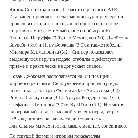
Янник Синнер занимает 1-е место в рейтинге ATP.
Итальянец проводит впечатляющий турнир, уверенно
прошёл все стадии и не отдал ни одного сета после
стартового матча. На Уимблдоне он обыграл Яна-
Леннарда Штруффа (3:0), Сю Мочизуки (3:0), Джейсона
Бруксби (3:0) и Нуну Боржеша (3:0), а также победил
Миомира Кецмановича (3:2). Синнер показывает
выдающуюся игру на подаче, стабильно действует на
приёме и практически не допускает спадов.
Новак Джокович располагается на 8-й позиции
мирового рейтинга. Серб уверенно прошёл путь до
полуфинала, обыграв Феликса Оже-Альяссима (3:2),
Романа Сафиуллина (3:1), Артура Рендеркнеха (3:1),
Стефаноса Циципаса (3:0) и Ву Ибина (3:1). Несмотря
на огромный опыт и высокий уровень игры, возраст
всё чаще влияет на физическую готовность в
длительных матчах против самых мощных соперников.
По текущей форме и игровым показателям