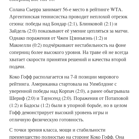
Солана Сьерра занимает 56-е место в рейтинге WTA.
Аргентинская теннисистка проводит неплохой отрезок
сезона: победы над Бондар (2:1), Блинковой (2:1) и
Зайдель (2:0) показывают её умение цепляться за матчи.
Однако поражения от Чжен Цзиньвэнь (1:2) и
Макнелли (0:2) подчёркивают нестабильность на фоне
соперниц более высокого уровня. На траве ей не всегда
хватает скорости принятия решений и качества второй
подачи.
Коко Гофф располагается на 7-й позиции мирового
рейтинга. Американка стартовала на Уимблдоне с
уверенной победы над Корпач (2:0), а ранее обыгрывала
Шериф (2:0) и Таунсенд (2:0). Поражения от Потаповой
(1:2) и Бадосы (1:2) были в упорной борьбе, но в целом
Гофф демонстрирует высокий уровень игры и
отличную физическую готовность.
С точки зрения класса, мощи и стабильности
преимущество полностью на стороне Коко Гофф. Она