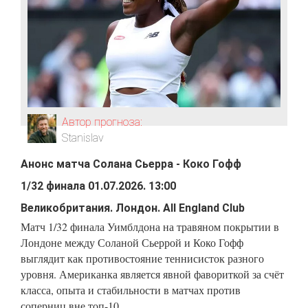
Автор прогноза:
Stanislav
Анонс матча
Солана Сьерра
-
Коко Гофф
1/32 финала
01.07.2026
.
13:00
Великобритания
.
Лондон
.
All England Club
Матч 1/32 финала Уимблдона на травяном покрытии в
Лондоне между Соланой Сьеррой и Коко Гофф
выглядит как противостояние теннисисток разного
уровня. Американка является явной фавориткой за счёт
класса, опыта и стабильности в матчах против
соперниц вне топ-10.