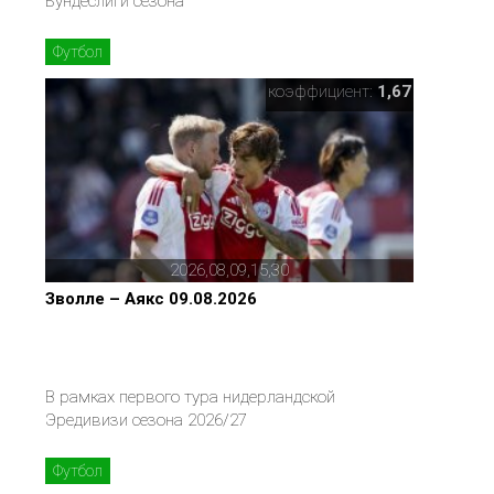
Бундеслиги сезона
Футбол
коэффициент:
1,67
2026,08,09,15,30
Зволле – Аякс 09.08.2026
В рамках первого тура нидерландской
Эредивизи сезона 2026/27
Футбол