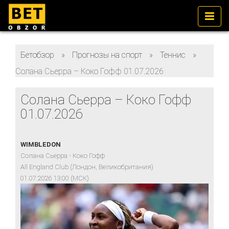
Бетобзор
»
Прогнозы на спорт
»
Теннис
»
Солана Сьерра – Коко Гофф 01.07.2026
Солана Сьерра – Коко Гофф
01.07.2026
WIMBLEDON
Солана Сьерра - Коко Гофф
All England Club (Лондон, Великобритания)
01.07.2026 13:00 (МСК)