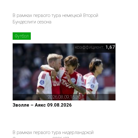
В рамках первого тура немецкой Второй
Бундеслиги сезона
Футбол
коэффициент:
1,67
2026,08,09,15,30
Зволле – Аякс 09.08.2026
В рамках первого тура нидерландской