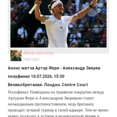
Автор прогноза:
Stanislav
Анонс матча
Артур Фери
-
Александр Зверев
полуфинал
10.07.2026
.
15:30
Великобритания
.
Лондон
.
Centre Court
Полуфинал Уимблдона на травяном покрытии между
Артуром Фери и Александром Зверевым станет
неожиданным противостоянием, ведь британец
проводит лучший турнир в своей карьере. Тем не менее
немец подходит к встрече в великолепной форме и