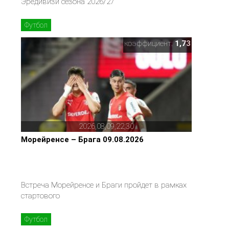
Эредивизи сезона 2026/27
Футбол
коэффициент:
1,73
2026,08,09,22,30
Морейренсе – Брага 09.08.2026
Встреча Морейренсе и Браги пройдет в рамках
стартового
Футбол