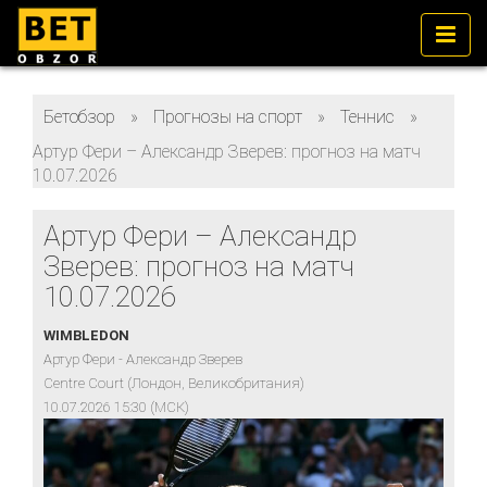
Бетобзор
»
Прогнозы на спорт
»
Теннис
»
Артур Фери – Александр Зверев: прогноз на матч
10.07.2026
Артур Фери – Александр
Зверев: прогноз на матч
10.07.2026
WIMBLEDON
Артур Фери - Александр Зверев
Centre Court (Лондон, Великобритания)
10.07.2026 15:30 (МСК)