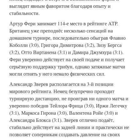
выглядит явным фаворитом благодаря опыту и
стабильности.
Артур Фери занимает 114-е место в рейтинге ATP.
Британец уже преподнёс несколько сенсаций на
домашнем турнире, последовательно обыграв Флавио
Коболли (3:0), Григора Димитрова (3:2), Зизу Бергса
(3:2), Отто Виртанена (3:1) и Дамира Джумхура (3:1).
Фери уверенно действует на своей подаче и получает
серьёзную поддержку трибун, однако затяжные матчи
могли отнять у него немало физических сил.
Александр Зверев располагается на 3-й позиции
мирового рейтинга. Немец безупречно проходит
турнирную дистанцию, не проиграв ни одного матча и
уверенно победив Тейлора Фрица (3:0), Иржи Легечку
(3:1), Маркоса Гирона (3:0), Валентена Ройе (3:0) и
Александра Блокса (3:1). Зверев отлично подаёт,
стабильно действует на задней линии и практически не
позволяет соперникам создавать давление на своих