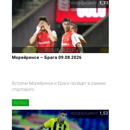
коэффициент:
1,73
2026,08,09,22,30
Морейренсе – Брага 09.08.2026
Встреча Морейренсе и Браги пройдет в рамках
стартового
Футбол
коэффициент:
1,52