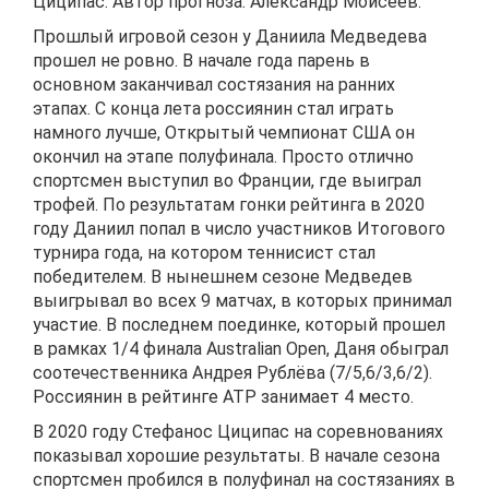
Циципас. Автор прогноза: Александр Моисеев.
Прошлый игровой сезон у Даниила Медведева
прошел не ровно. В начале года парень в
основном заканчивал состязания на ранних
этапах. С конца лета россиянин стал играть
намного лучше, Открытый чемпионат США он
окончил на этапе полуфинала. Просто отлично
спортсмен выступил во Франции, где выиграл
трофей. По результатам гонки рейтинга в 2020
году Даниил попал в число участников Итогового
турнира года, на котором теннисист стал
победителем. В нынешнем сезоне Медведев
выигрывал во всех 9 матчах, в которых принимал
участие. В последнем поединке, который прошел
в рамках 1/4 финала Australian Open, Даня обыграл
соотечественника Андрея Рублёва (7/5,6/3,6/2).
Россиянин в рейтинге АТР занимает 4 место.
В 2020 году Стефанос Циципас на соревнованиях
показывал хорошие результаты. В начале сезона
спортсмен пробился в полуфинал на состязаниях в