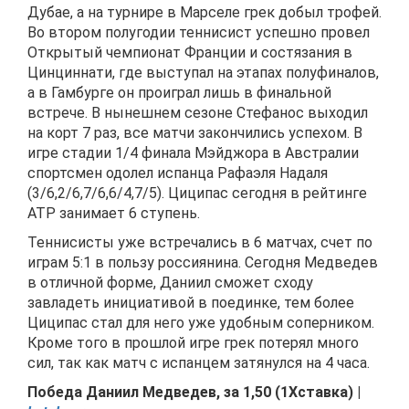
Дубае, а на турнире в Марселе грек добыл трофей.
Во втором полугодии теннисист успешно провел
Открытый чемпионат Франции и состязания в
Цинциннати, где выступал на этапах полуфиналов,
а в Гамбурге он проиграл лишь в финальной
встрече. В нынешнем сезоне Стефанос выходил
на корт 7 раз, все матчи закончились успехом. В
игре стадии 1/4 финала Мэйджора в Австралии
спортсмен одолел испанца Рафаэля Надаля
(3/6,2/6,7/6,6/4,7/5). Циципас сегодня в рейтинге
АТР занимает 6 ступень.
Теннисисты уже встречались в 6 матчах, счет по
играм 5:1 в пользу россиянина. Сегодня Медведев
в отличной форме, Даниил сможет сходу
завладеть инициативой в поединке, тем более
Циципас стал для него уже удобным соперником.
Кроме того в прошлой игре грек потерял много
сил, так как матч с испанцем затянулся на 4 часа.
Победа Даниил Медведев, за 1,50 (1Хставка)
|