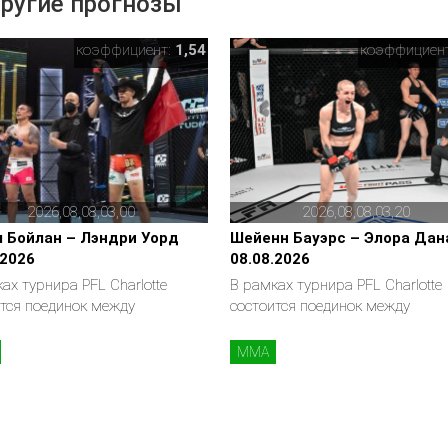
ругие прогнозы
коэффициент:
1,54
коэффициен
2026,08,08,03,00
2026,08,08,03,20
 Бойлан – Лэндри Уорд
Шейенн Бауэрс – Элора Дан
.2026
08.08.2026
ах турнира PFL Charlotte
В рамках турнира PFL Charlotte
тся поединок между
состоится поединок между
MMA