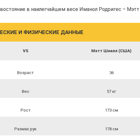
тивостояние в наилегчайшем весе Иманол Родригес – Мэтт
ЕСКИЕ И ФИЗИЧЕСКИЕ ДАННЫЕ
VS
Мэтт Шнелл (США)
Возраст
36
Вес
57 кг
Рост
173 см
Размах рук
178 см