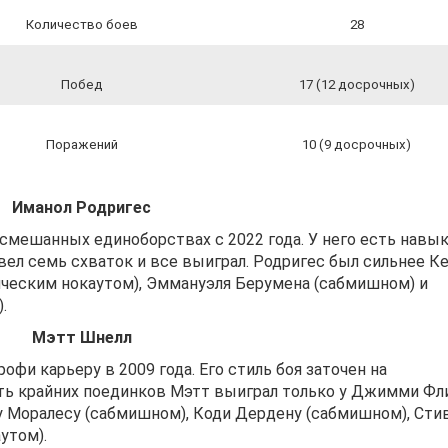
Количество боев
28
Побед
17 (12 досрочных)
Поражений
10 (9 досрочных)
Иманол Родригес
смешанных единоборствах с 2022 года. У него есть навы
вел семь схваток и все выиграл. Родригес был сильнее К
ническим нокаутом), Эммануэля Берумена (сабмишном) и
.
Мэтт Шнелл
фи карьеру в 2009 года. Его стиль боя заточен на
ять крайних поединков Мэтт выиграл только у Джимми Фл
у Моралесу (сабмишном), Коди Дердену (сабмишном), Сти
утом).