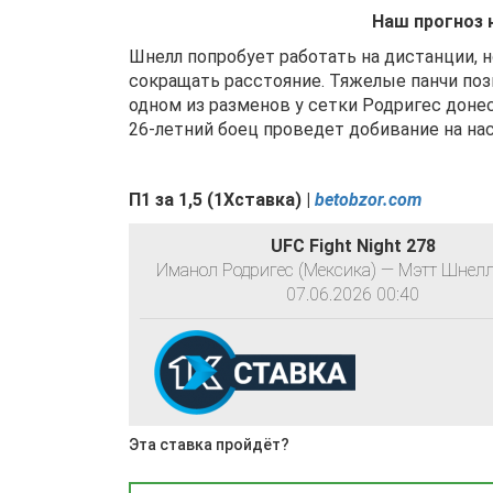
Наш прогноз 
Шнелл попробует работать на дистанции, 
сокращать расстояние. Тяжелые панчи поз
одном из разменов у сетки Родригес донес
26-летний боец проведет добивание на нас
П1
за
1
,
5
(1Хставка) |
betobzor.com
UFC Fight Night 278
Иманол Родригес (Мексика) — Мэтт Шнел
07.06.2026 00:40
Эта ставка пройдёт?