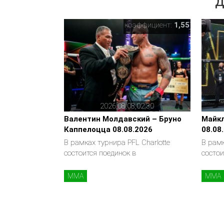
Д
коэффициент:
1,55
2026,08,08,02,30
Валентин Молдавский – Бруно
Майкл
Каппелоцца 08.08.2026
08.08
В рамках турнира PFL Charlotte
В рамк
состоится поединок в
состои
MMA
MMA