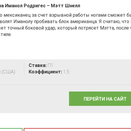
на Иманол Родригес – Мэтт Шнелл
но мексиканец за счет взрывной работы ногами сможет 
волят Иманолу пробивать блок американца. Я считаю, что 
ет точный боковой удар, который потрясет Мэтта, после 
тиле.
Ставка:
П1
л (США)
Коэффициент:
1,5
ПЕРЕЙТИ НА САЙТ