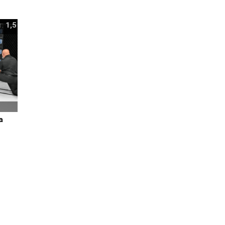
т:
1,5
а