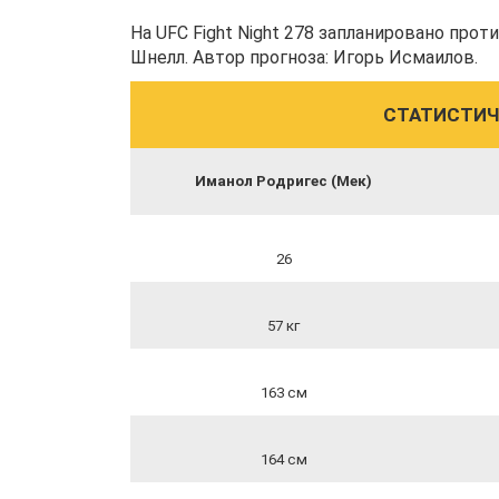
На UFC Fight Night 278 запланировано про
Шнелл. Автор прогноза: Игорь Исмаилов.
СТАТИСТИЧ
Иманол Родригес (Мек)
26
57 кг
163 см
164 см