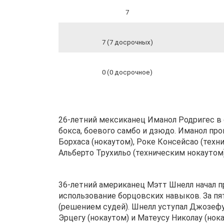
7
7 (7 досрочных)
0 (0 досрочное)
26-летний мексиканец Иманол Родригес в 
бокса, боевого самбо и дзюдо. Иманол про
Борхаса (нокаутом), Роке Консейсао (тех
Альберто Трухильо (техническим нокаутом)
36-летний американец Мэтт Шнелл начал про
использование борцовских навыков. За п
(решением судей). Шнелл уступал Джозеф
Эрцегу (нокаутом) и Матеусу Николау (нока