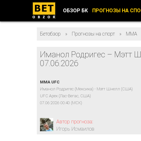
ОБЗОР БК
ПРОГНОЗЫ НА СП
Бетобзор
»
Прогнозы на спорт
»
ММА
Иманол Родригес – Мэтт 
07.06.2026
MMA UFC
Иманол Родригес (Мексика) - Мэтт Шнелл (США)
UFC Apex (Лас-Вегас, США)
07.06.2026 00:40 (МСК)
Автор прогноза:
Игорь Исмаилов