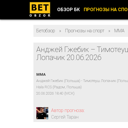
ОБЗОР БК
ПРОГНОЗЫ НА СП
Бетобзор
»
Прогнозы на спорт
»
ММА
Анджей Гжебик – Тимотеу
Лопачик 20.06.2026
MMA
Анджей Гжебик (Польша) - Тимотеуш Лопачик (Поль
Hala RCS (Радом, Польша)
20.06.2026 18:40 (МСК)
Автор прогноза:
Сергей Таран