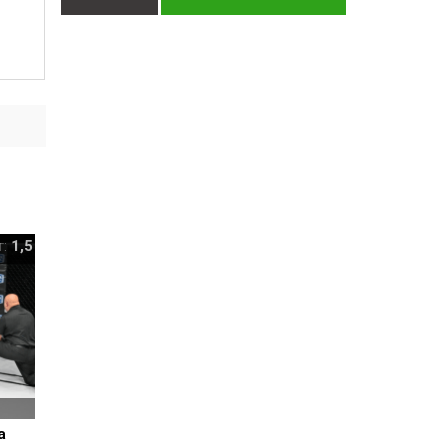
т:
1,5
а