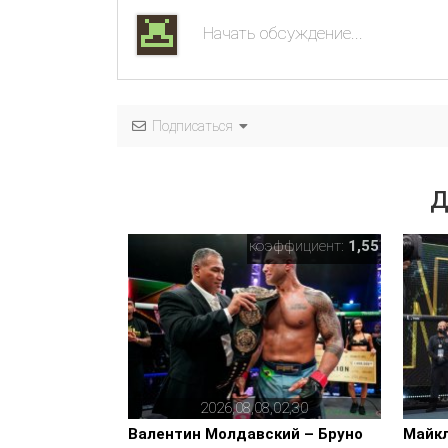
Подписаться
Д
коэффициент:
1,55
2026,08,08,02,30
Валентин Молдавский – Бруно
Майкл