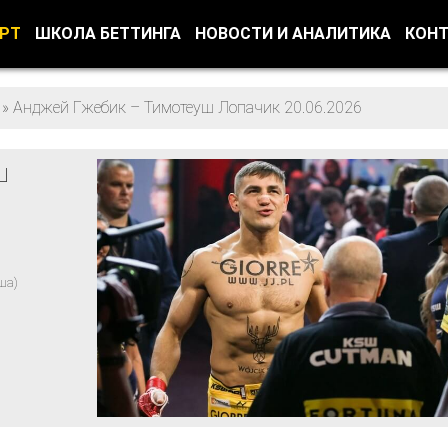
ОРТ
ШКОЛА БЕТТИНГА
НОВОСТИ И АНАЛИТИКА
КОН
»
Анджей Гжебик – Тимотеуш Лопачик 20.06.2026
ш
ша)