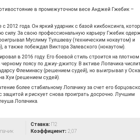
ротивостояние в промежуточном весе Анджей Гжебик –
 с 2012 года. Он яркий ударник с базой кикбоксинга, кото
ю силу. За свою профессиональную карьеру Гжебик одерж
роигрывал Муслиму Тулшаеву (техническим нокаутом) и
, а также побеждал Виктора Залевского (нокаутом).
овал в 2016 году. Его боевой стиль строится на плотном
я черному поясу по джиу-джитсу. В активе Лопачика числи
адарсу Флеминасу (решением судей), но выигрывал у Оск
на Хуи (решением судей).
чтение более стабильному Лопачику за счет его борцовск
 защитой и рискует снова проиграть досрочно. Лучшим
теуша Лопачика.
Ставка:
П2
опачик
Коэффициент:
2,07