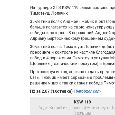
На турнире XTB KSW 119 запланировано п
Тимотеуш Лопачик.
35-летний поляк Анджей Гжебик в октагоне
больше полагается на свою нокаутирующу
победы и потерпел 8 поражений. Анджей п
Адриану Бартосиньскому (решением судей)
30-летний поляк Тимотеуш Лопачик дебютир
прессинге и контроле на настиле благодар
побед и 4 поражения. Тимотеуш уступал М
Щепаняка (техническим нокаутом) и Брайа
Прогнозируя исход, логично отдать предпо
базы. Гжебик имеет серьезные проблемы с
решением для ставки станет победа Тимо
П2 за
2,07
(
1Хставка) |
betobzor.com
KSW 119
Анджей Гжебик (Польша) — Тимотеуш Л
(Польша)