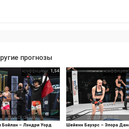
ругие прогнозы
коэффициент:
1,54
коэффициен
2026,08,08,03,00
2026,08,08,03,20
 Бойлан – Лэндри Уорд
Шейенн Бауэрс – Элора Дан