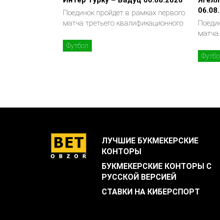
Интер Турку – Вадуц 06.08.2026
Ягелл
06.08
Поединок пройдет в рамках первого
матча третьего квалификационного
Поеди
матча
Футбол
Футбо
ЛУЧШИЕ БУКМЕКЕРСКИЕ
КОНТОРЫ
БУКМЕКЕРСКИЕ КОНТОРЫ С
РУССКОЙ ВЕРСИЕЙ
СТАВКИ НА КИБЕРСПОРТ
.