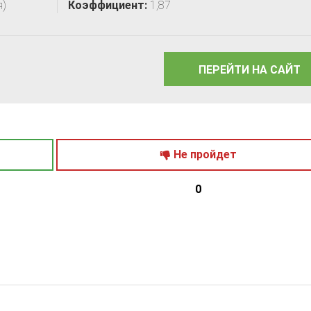
я)
Коэффициент:
1,87
ПЕРЕЙТИ НА САЙТ
Не пройдет
0