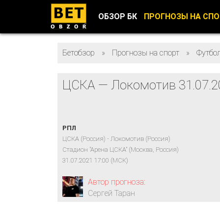
ОБЗОР БК
ПРОГНОЗЫ НА СП
Бетобзор
»
Прогнозы на спорт
»
Футбо
ЦСКА — Локомотив 31.07.2
РПЛ
ЦСКА (Россия) - Локомотив (Россия)
Стадион "Арена ЦСКА" (Москва, Россия)
31.07.2021 17:00 (МСК)
Автор прогноза:
Сергей Таран