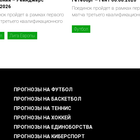
ония – Рейнджерс
Гетеборг – Гент 06.08.2026
.2026
Поединок пройдет в рамках пе
нок пройдет в рамках первого
матча третьего квалификацион
 третьего квалификационного
Футбол
л
Лига Европы
ПРОГНОЗЫ НА ФУТБОЛ
ПРОГНОЗЫ НА БАСКЕТБОЛ
ПРОГНОЗЫ НА ТЕННИС
ПРОГНОЗЫ НА ХОККЕЙ
ПРОГНОЗЫ НА ЕДИНОБОРСТВА
ПРОГНОЗЫ НА КИБЕРСПОРТ