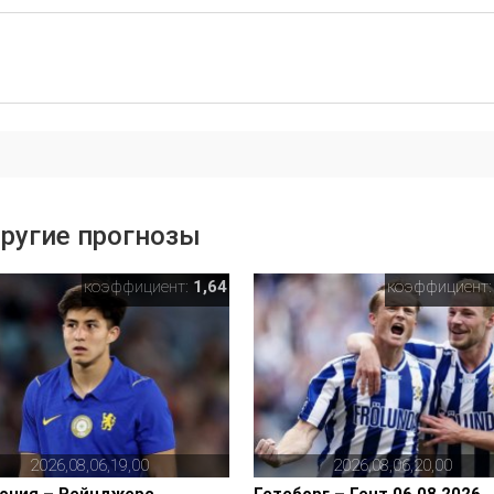
ругие прогнозы
коэффициент:
1,64
коэффициент
2026,08,06,19,00
2026,08,06,20,00