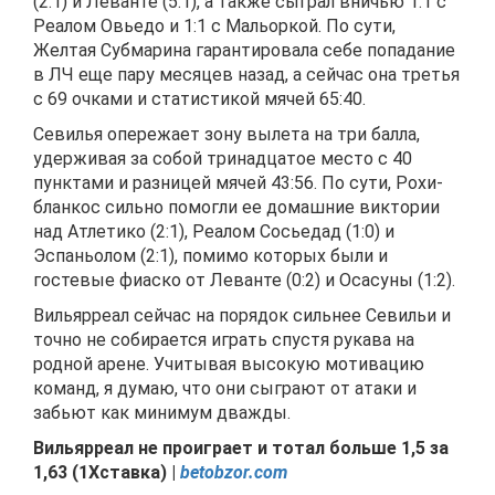
(2:1) и Леванте (5:1), а также сыграл вничью 1:1 с
Реалом Овьедо и 1:1 с Мальоркой. По сути,
Желтая Субмарина гарантировала себе попадание
в ЛЧ еще пару месяцев назад, а сейчас она третья
с 69 очками и статистикой мячей 65:40.
Севилья опережает зону вылета на три балла,
удерживая за собой тринадцатое место с 40
пунктами и разницей мячей 43:56. По сути, Рохи-
бланкос сильно помогли ее домашние виктории
над Атлетико (2:1), Реалом Сосьедад (1:0) и
Эспаньолом (2:1), помимо которых были и
гостевые фиаско от Леванте (0:2) и Осасуны (1:2).
Вильярреал сейчас на порядок сильнее Севильи и
точно не собирается играть спустя рукава на
родной арене. Учитывая высокую мотивацию
команд, я думаю, что они сыграют от атаки и
забьют как минимум дважды.
Вильярреал не проиграет и тотал больше 1,5 за
1,63 (1Хставка) |
betobzor.com