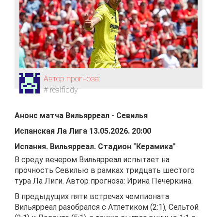
Автор прогноза:
# realfiddy
Анонс матча
Вильярреал
-
Севилья
Испанская Ла Лига
13.05.2026
.
20:00
Испания
.
Вильярреал
.
Стадион "Керамика"
В среду вечером Вильярреал испытает на
прочность Севилью в рамках тридцать шестого
тура Ла Лиги. Автор прогноза: Ирина Печеркина.
В предыдущих пяти встречах чемпионата
Вильярреал разобрался с Атлетиком (2:1), Сельтой