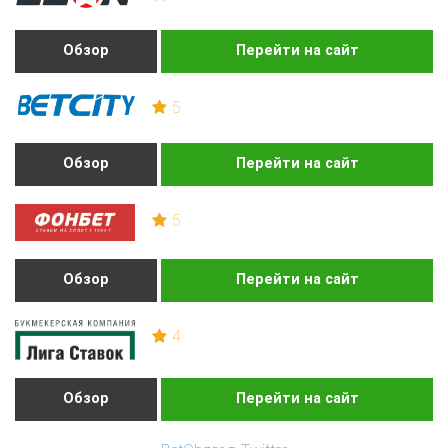
Обзор
Перейти на сайт
5
Обзор
Перейти на сайт
5
Обзор
Перейти на сайт
4
Обзор
Перейти на сайт