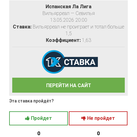
Испанская Ла Лига
Вильярреал — Севилья
13.05.2026 20:00
Ставка:
Вильярреал не проиграет и тотал больше
1,5
Коэффициент:
1,63
ПЕРЕЙТИ НА САЙТ
Эта ставка пройдёт?
Пройдет
Не пройдет
0
0