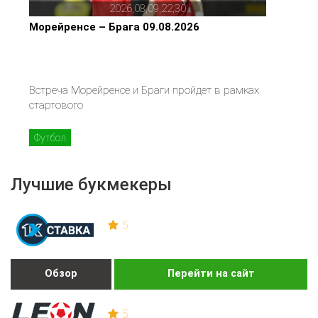
2026,08,09,22,30
Морейренсе – Брага 09.08.2026
Встреча Морейренсе и Браги пройдет в рамках
стартового
Футбол
Лучшие букмекеры
5
Обзор
Перейти на сайт
5