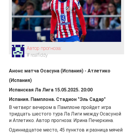
Автор прогноза:
# realfiddy
Анонс матча
Осасуна (Испания)
-
Атлетико
(Испания)
Испанская Ла Лига
15.05.2025
.
20:00
Испания
.
Памплона
.
Стадион "Эль Садар"
В четверг вечером в Памплоне пройдет игра
тридцать шестого тура Ла Лиги между Осасуной
и Атлетико. Автор прогноза: Ирина Печеркина.
Одиннадцатое место, 45 пунктов и разница мячей