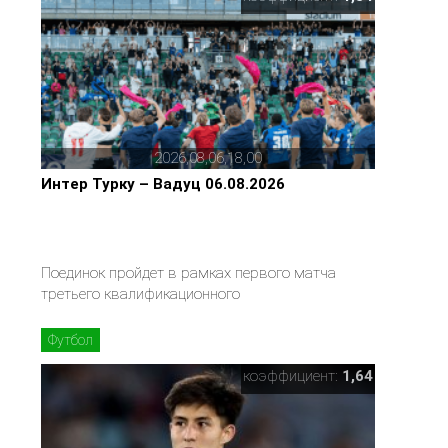
2026,08,06,18,00
Интер Турку – Вадуц 06.08.2026
Поединок пройдет в рамках первого матча
третьего квалификационного
Футбол
коэффициент:
1,64