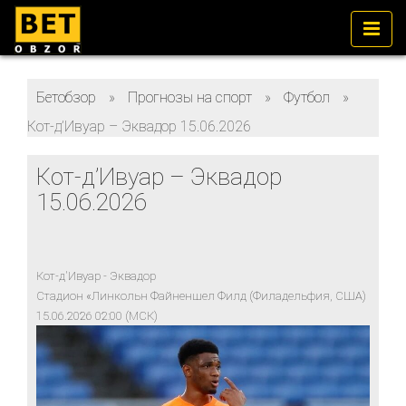
Бетобзор
»
Прогнозы на спорт
»
Футбол
»
Кот-д’Ивуар – Эквадор 15.06.2026
Кот-д’Ивуар – Эквадор
15.06.2026
Кот-д'Ивуар - Эквадор
Стадион «Линкольн Файненшел Филд (Филадельфия, США)
15.06.2026 02:00 (МСК)