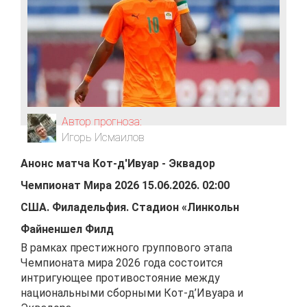
Автор прогноза:
Игорь Исмаилов
Анонс матча
Кот-д'Ивуар
-
Эквадор
Чемпионат Мира 2026
15.06.2026
.
02:00
США
.
Филадельфия
.
Стадион «Линкольн
Файненшел Филд
В рамках престижного группового этапа
Чемпионата мира 2026 года состоится
интригующее противостояние между
национальными сборными Кот-д’Ивуара и