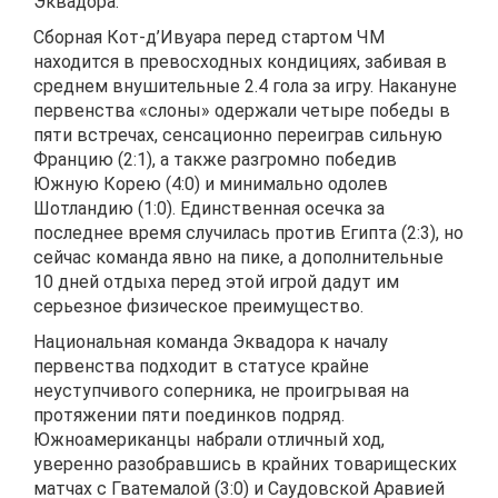
Эквадора.
Сборная Кот-д’Ивуара перед стартом ЧМ
находится в превосходных кондициях, забивая в
среднем внушительные 2.4 гола за игру. Накануне
первенства «слоны» одержали четыре победы в
пяти встречах, сенсационно переиграв сильную
Францию (2:1), а также разгромно победив
Южную Корею (4:0) и минимально одолев
Шотландию (1:0). Единственная осечка за
последнее время случилась против Египта (2:3), но
сейчас команда явно на пике, а дополнительные
10 дней отдыха перед этой игрой дадут им
серьезное физическое преимущество.
Национальная команда Эквадора к началу
первенства подходит в статусе крайне
неуступчивого соперника, не проигрывая на
протяжении пяти поединков подряд.
Южноамериканцы набрали отличный ход,
уверенно разобравшись в крайних товарищеских
матчах с Гватемалой (3:0) и Саудовской Аравией