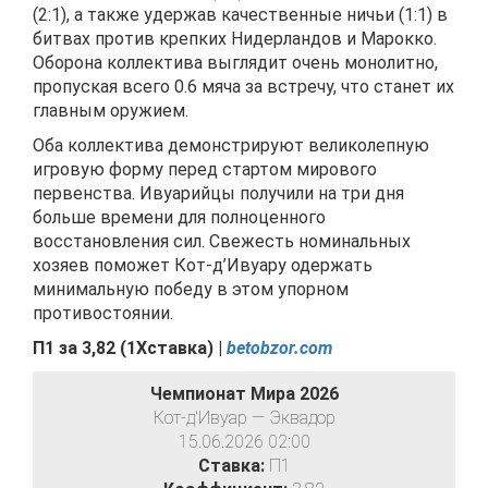
(2:1), а также удержав качественные ничьи (1:1) в
битвах против крепких Нидерландов и Марокко.
Оборона коллектива выглядит очень монолитно,
пропуская всего 0.6 мяча за встречу, что станет их
главным оружием.
Оба коллектива демонстрируют великолепную
игровую форму перед стартом мирового
первенства. Ивуарийцы получили на три дня
больше времени для полноценного
восстановления сил. Свежесть номинальных
хозяев поможет Кот-д’Ивуару одержать
минимальную победу в этом упорном
противостоянии.
П1 за
3,82
(
1Хставка) |
betobzor.com
Чемпионат Мира 2026
Кот-д'Ивуар — Эквадор
15.06.2026 02:00
Ставка:
П1