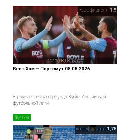
коэффициент:
1,5
2026,08,08,17,00
Вест Хэм – Портсмут 08.08.2026
В рамках первого раунда Кубка Английской
футбольной лиги
Футбол
коэффициент:
1,75