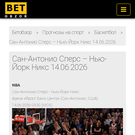
Бетобзор
»
Прогнозы на спорт
»
Баскетбол
»
Сан-Антонио Сперс – Нью-Йорк Никс 14.06.2026
Сан-Антонио Сперс – Нью-
Йорк Никс 14.06.2026
NBA
Сан-Антонио Сперс - Нью-Йорк Никс
Арена «Фрост Банк Центр» (Сан-Антонио, США)
14.06.2026 03:30 (МСК)