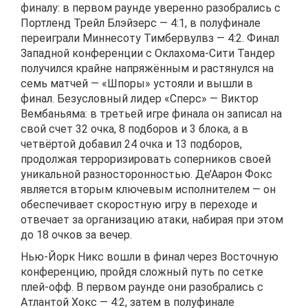
финалу: в первом раунде уверенно разобрались с
Портленд Трейл Блэйзерс — 4:1, в полуфинале
переиграли Миннесоту Тимбервулвз — 4:2. Финал
Западной конференции с Оклахома-Сити Тандер
получился крайне напряжённым и растянулся на
семь матчей — «Шпоры» устояли и вышли в
финал. Безусловный лидер «Сперс» — Виктор
Вембаньяма: в третьей игре финала он записал на
свой счет 32 очка, 8 подборов и 3 блока, а в
четвёртой добавил 24 очка и 13 подборов,
продолжая терроризировать соперников своей
уникальной разносторонностью. Де’Аарон Фокс
является вторым ключевым исполнителем — он
обеспечивает скоростную игру в переходе и
отвечает за организацию атаки, набирая при этом
до 18 очков за вечер.
Нью-Йорк Никс вошли в финал через Восточную
конференцию, пройдя сложный путь по сетке
плей-офф. В первом раунде они разобрались с
Атлантой Хокс — 4:2, затем в полуфинале