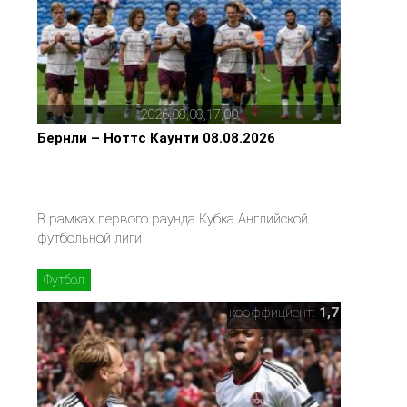
2026,08,08,17,00
Бернли – Ноттс Каунти 08.08.2026
В рамках первого раунда Кубка Английской
футбольной лиги
Футбол
коэффициент:
1,7