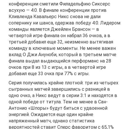
конференции сметили Филадельфию Сиксерс
всухую — 4:0. В финале конференции против
Кливленда Кавальерс Никс снова не дали
сопернику ни шанса, одержав победу 4:0. Лидером
команды является Джейлен Брансон — в
четвертой игре финала он набрал 36 очков, а в
третьей добавил еще 32, неизменно вытягивая
команду в ключевые моменты. Не менее важен
вклад О Джи Ануноби, который в третьем матче
финала выдал выдающийся перформанс на 28
очков при 8 из 13 с игры, а в четвертой игре
добавил еще 33 очка при 77% с игры.
Серия получилась крайне плотной: три из четырех
сыгранных матчей завершились с разницей в
одно очко, а Никс ведут в серии 3:1 и находятся в
одной победе от титула. Тем не менее в Сан-
Антонио «Шпоры» будут биться с удвоенной
энергией. Ожидается еще один крайне
напряженный матч, однако статистика
вероятностей ставит Сперс фаворитом с 65,1%