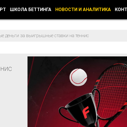
ОРТ
ШКОЛА БЕТТИНГА
НОВОСТИ И АНАЛИТИКА
КОН
е деньги за выигрышные ставки на теннис
ннис