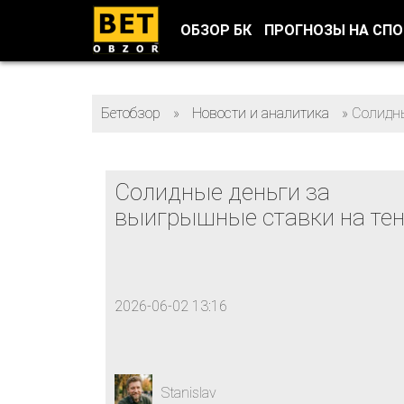
ОБЗОР БК
ПРОГНОЗЫ НА СП
Бетобзор
»
Новости и аналитика
»
Солидны
Солидные деньги за
выигрышные ставки на те
2026-06-02 13:16
Stanislav