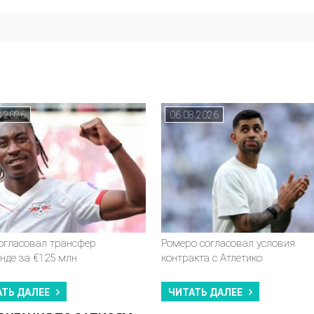
8.2026
06.08.2026
согласовал трансфер
Ромеро согласовал условия
нде за €125 млн
контракта с Атлетико
АТЬ ДАЛЕЕ
ЧИТАТЬ ДАЛЕЕ