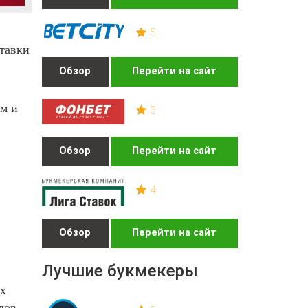
5
ставки
Обзор
Перейти на сайт
ям и
5
Обзор
Перейти на сайт
4
Обзор
Перейти на сайт
Лучшие букмекеры
ых
лов