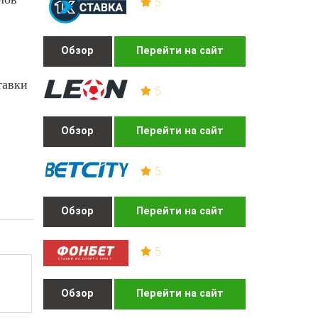
5
Обзор
Перейти на сайт
тавки
5
Обзор
Перейти на сайт
5
Обзор
Перейти на сайт
5
Обзор
Перейти на сайт