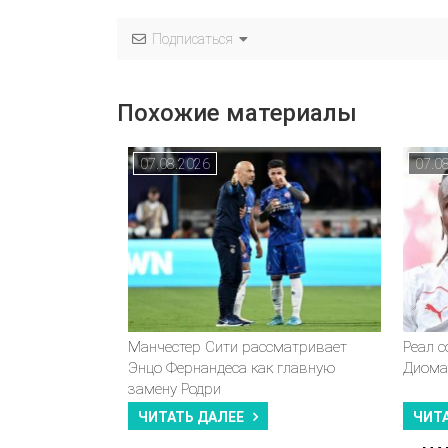
Подписаться
Похожие материалы
07.08.2026
07.0
Манчестер Сити рассматривает
Реал 
Энцо Фернандеса как главную
Диома
замену Родри
ЧИТАТЬ ДАЛЕЕ
ЧИТ