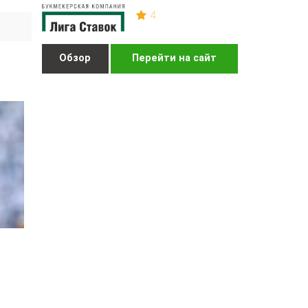
4
Обзор
Перейти на сайт