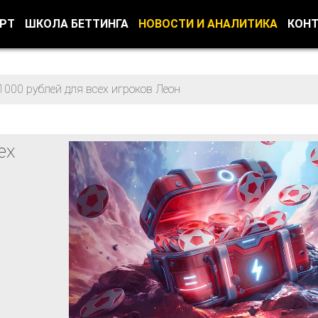
ОРТ
ШКОЛА БЕТТИНГА
НОВОСТИ И АНАЛИТИКА
КОН
1000 рублей для всех игроков Леон
ех