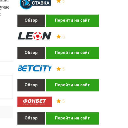
5
учае
м
Обзор
Перейти на сайт
5
Обзор
Перейти на сайт
5
Обзор
Перейти на сайт
5
Обзор
Перейти на сайт