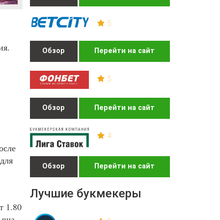
5
ия.
Обзор
Перейти на сайт
5
Обзор
Перейти на сайт
4
осле
 для
Обзор
Перейти на сайт
Лучшие букмекеры
т 1.80
рыша