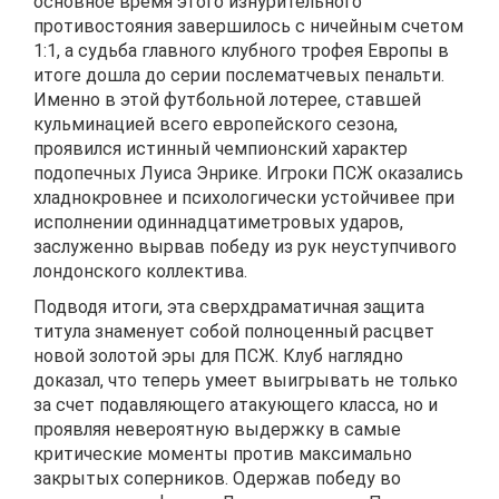
основное время этого изнурительного
противостояния завершилось с ничейным счетом
1:1, а судьба главного клубного трофея Европы в
итоге дошла до серии послематчевых пенальти.
Именно в этой футбольной лотерее, ставшей
кульминацией всего европейского сезона,
проявился истинный чемпионский характер
подопечных Луиса Энрике. Игроки ПСЖ оказались
хладнокровнее и психологически устойчивее при
исполнении одиннадцатиметровых ударов,
заслуженно вырвав победу из рук неуступчивого
лондонского коллектива.
Подводя итоги, эта сверхдраматичная защита
титула знаменует собой полноценный расцвет
новой золотой эры для ПСЖ. Клуб наглядно
доказал, что теперь умеет выигрывать не только
за счет подавляющего атакующего класса, но и
проявляя невероятную выдержку в самые
критические моменты против максимально
закрытых соперников. Одержав победу во