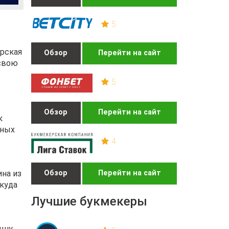
5
ерская
Обзор
Перейти на сайт
 свою
5
Обзор
Перейти на сайт
к
нных
4
Обзор
Перейти на сайт
ина из
куда
Лучшие букмекеры
ышу.