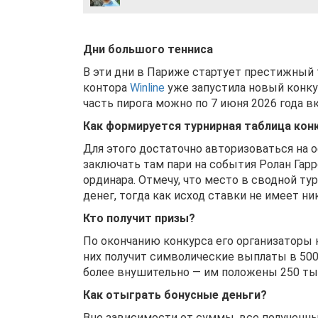
Дни большого тенниса
В эти дни в Париже стартует престижный т
контора
Winline
уже запустила новый конку
часть пирога можно по 7 июня 2026 года в
Как формируется турнирная таблица кон
Для этого достаточно авторизоваться на
заключать там пари на события Ролан Гарр
ординара. Отмечу, что место в сводной т
денег, тогда как исход ставки не имеет ни
Кто получит призы?
По окончанию конкурса его организаторы 
них получит символические выплаты в 500 
более внушительно — им положены 250 тыс
Как отыграть бонусные деньги?
Вне зависимости от суммы, все полученны