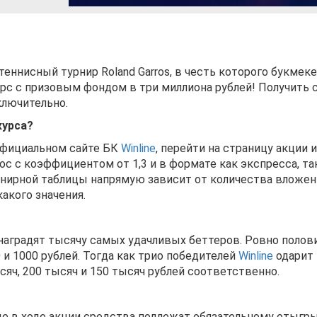
еннисный турнир Roland Garros, в честь которого букмек
рс с призовым фондом в три миллиона рублей! Получить
ключительно.
курса?
 официальном сайте БК
Winline
, перейти на страницу акции и
ос с коэффициентом от 1,3 и в формате как экспресса, та
урнирной таблицы напрямую зависит от количества вложе
какого значения.
наградят тысячу самых удачливых беттеров. Ровно полов
и 1000 рублей. Тогда как трио победителей
Winline
одарит 
яч, 200 тысяч и 150 тысяч рублей соответственно.
е в ходе акции средства подлежат обязательному отыгр