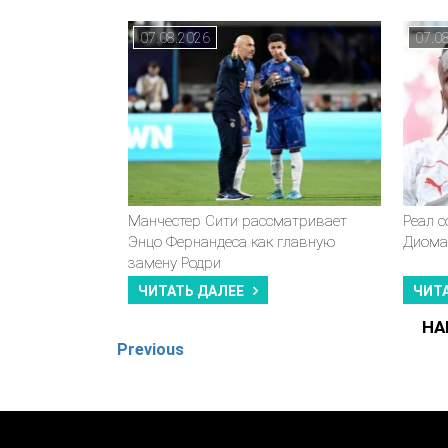
07.08.2026
07.0
Манчестер Сити рассматривает
Реал 
Энцо Фернандеса как главную
Диома
замену Родри
ЧИТАТЬ ДАЛЕЕ
ЧИТ
НА
Previous