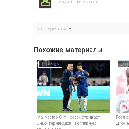
Подписаться
Похожие материалы
07.08.2026
07.0
Манчестер Сити рассматривает
Реал 
Энцо Фернандеса как главную
Диома