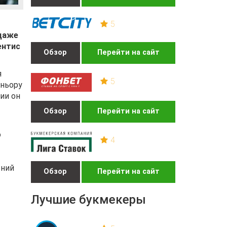
5
 даже
ентис
Обзор
Перейти на сайт
я
5
иньору
ии он
Обзор
Перейти на сайт
о
4
тний
Обзор
Перейти на сайт
Лучшие букмекеры