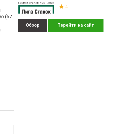
4
ы
о (67
Обзор
Перейти на сайт
и
е