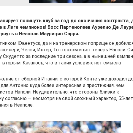
анирует покинуть клуб за год до окончания контракта,
е в Лиге чемпионов! Босс Партенопеев Аурелио Де Лаур
ернуть в Неаполь Маурицио Сарри.
тником Ювентуса, да и на тренерском поприще он добилс
ко-нери, Челси, Интер, Тоттенхэм и вот теперь Наполи. С
 Скудетто за последние три сезона, а в нынешней кампан
вторым. Казалось, что в таких условиях нет смысла
жение от сборной Италии, с которой Конте уже доходил д
 для Антонио куда более интересная и престижная, чем
стов Наполи. Неудивительно, что стороны близки к
у согласию — несмотря на свой сложный характер, 55-ле
ния в Неаполе.