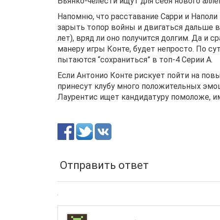
Бьянко-челести ищут для себя нового алле
Напомню, что расставание Сарри и Наполи
зарыть топор войны и двигаться дальше в
лет), вряд ли оно получится долгим. Да и
манеру игры Конте, будет непросто. По су
пытаются “сохраниться” в топ-4 Серии А.
Если Антонио Конте рискует пойти на пов
принесут клубу много положительных эмоци
Лаурентис ищет кандидатуру помоложе, и
Отправить ответ