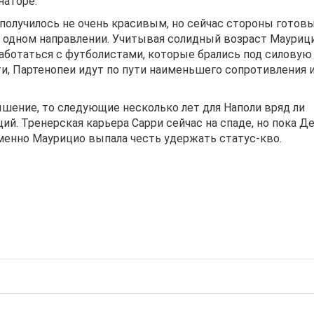
наторе.
 получилось не очень красивым, но сейчас стороны готов
 одном направлении. Учитывая солидный возраст Маурици
 сработаться с футболистами, которые брались под силовую
ти, Партенопеи идут по пути наименьшего сопротивления 
ышение, то следующие несколько лет для Наполи вряд ли
й. Тренерская карьера Сарри сейчас на спаде, но пока Д
менно Маурицио выпала честь удержать статус-кво.