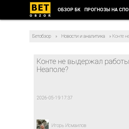
ОБЗОР БК
ПРОГНОЗЫ НА СП
Бетобзор
»
Новости и аналитика
»
Конте н
Конте не выдержал работы
Неаполе?
2026-05-19 17:37
Игорь Исмаилов