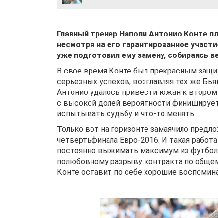
Главный тренер Наполи Антонио Конте пл
несмотря на его гарантированное участи
уже подготовил ему замену, собираясь в
В свое время Конте был прекрасным защи
серьезных успехов, возглавляя тех же Бьян
Антонио удалось привести южан к второму
с высокой долей вероятности финиширует 
испытывать судьбу и что-то менять.
Только вот на горизонте замаячило предло
четвертьфинала Евро-2016. И такая работа
постоянно выжимать максимум из футболи
полюбовному разрыву контракта по общем
Конте оставит по себе хорошие воспомина