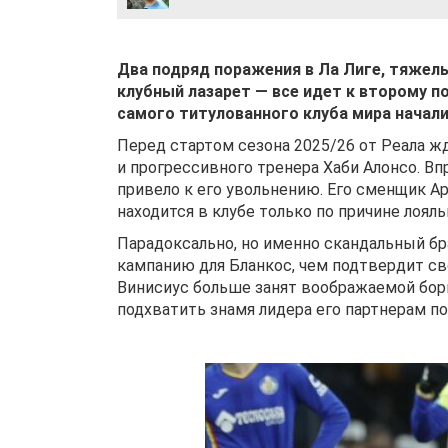
Два подряд поражения в Ла Лиге, тяжелы
клубный лазарет — все идет к второму п
самого титулованного клуба мира начал
Перед стартом сезона 2025/26 от Реала ж
и прогрессивного тренера Хаби Алонсо. Впр
привело к его увольнению. Его сменщик А
находится в клубе только по причине лоял
Парадоксально, но именно скандальный б
кампанию для Бланкос, чем подтвердит св
Винисиус больше занят воображаемой борь
подхватить знамя лидера его партнерам п