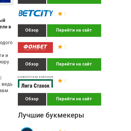
5
ный
ели в
Обзор
Перейти на сайт
лодого
5
ти и
иору.
Обзор
Перейти на сайт
с
4
а ведь
авм.
Обзор
Перейти на сайт
Лучшие букмекеры