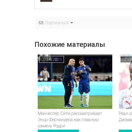
Подписаться
Похожие материалы
07.08.2026
07.0
Манчестер Сити рассматривает
Реал 
Энцо Фернандеса как главную
Диома
замену Родри