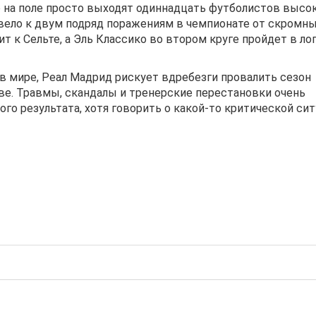
то на поле просто выходят одиннадцать футболистов высо
ивело к двум подряд поражениям в чемпионате от скромн
т к Сельте, а Эль Классико во втором круге пройдет в ло
в мире, Реал Мадрид рискует вдребезги провалить сезон
иве. Травмы, скандалы и тренерские перестановки очень
о результата, хотя говорить о какой-то критической си