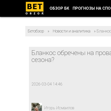
ОБЗОР БК
ПРОГНОЗЫ НА СП
Бетобзор
»
Новости и аналитика
»
Бланкос
Бланкос обречены на пров
сезона?
2026-03-04 14:46
Игорь Исмаилов