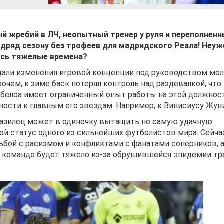
й жребий в ЛЧ, неопытный тренер у руля и переполнен
одряд сезону без трофеев для мадридского Реала! Неуж
ись тяжелые времена?
дали изменения игровой концепции под руководством мо
очем, к зиме баск потерял контроль над раздевалкой, что
рбелоа имеет ограниченный опыт работы на этой должнос
ьности к главным его звездам. Например, к Винисиусу Жун
разилец может в одиночку вытащить не самую удачную
ой статус одного из сильнейших футболистов мира. Сейча
бой с расизмом и конфликтами с фанатами соперников, 
о команде будет тяжело из-за обрушившейся эпидемии тр