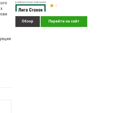
кого
4
ых
гове
Обзор
Перейти на сайт
туации