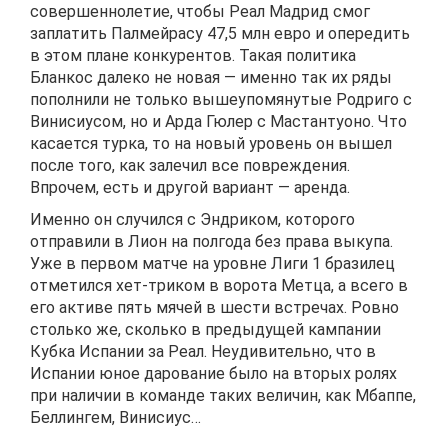
совершеннолетие, чтобы Реал Мадрид смог
заплатить Палмейрасу 47,5 млн евро и опередить
в этом плане конкурентов. Такая политика
Бланкос далеко не новая — именно так их ряды
пополнили не только вышеупомянутые Родриго с
Винисиусом, но и Арда Гюлер с Мастантуоно. Что
касается турка, то на новый уровень он вышел
после того, как залечил все повреждения.
Впрочем, есть и другой вариант — аренда.
Именно он случился с Эндриком, которого
отправили в Лион на полгода без права выкупа.
Уже в первом матче на уровне Лиги 1 бразилец
отметился хет-триком в ворота Метца, а всего в
его активе пять мячей в шести встречах. Ровно
столько же, сколько в предыдущей кампании
Кубка Испании за Реал. Неудивительно, что в
Испании юное дарование было на вторых ролях
при наличии в команде таких величин, как Мбаппе,
Беллингем, Винисиус…