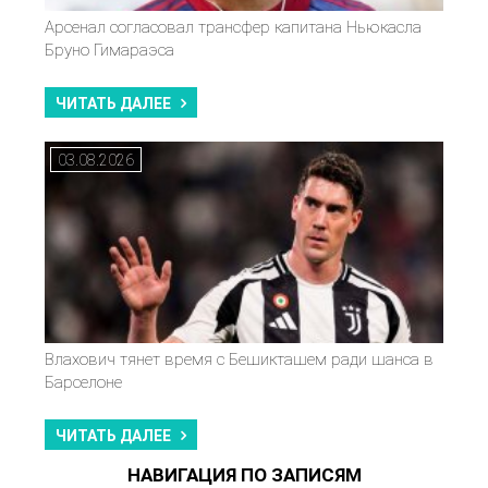
Арсенал согласовал трансфер капитана Ньюкасла
Бруно Гимараэса
ЧИТАТЬ ДАЛЕЕ
03.08.2026
Влахович тянет время с Бешикташем ради шанса в
Барселоне
ЧИТАТЬ ДАЛЕЕ
НАВИГАЦИЯ ПО ЗАПИСЯМ