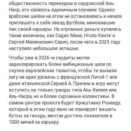
общественность переездом в саудовский Аль-
Наср, это казалось единичным случаем. Однако
арабские шейхи на этом не остановились и начали
приглашать к себе звезд футбола, миновавших
пик своей карьеры. На огромные деньги купились
такие величины, как Садио Мане, Нголо Канте и
Сергей Милинкович-Савич, после чего в 2025 году
наступило небольшое затишье.
Чтобы уже в 2026-м саудиты могли
задекларировать более амбициозные цели по
скупке европейских талантов, чтобы те вывели
лигу на один уровень с французской Лигой 1 или
даже итальянской Серией А. Причем в игру могут
вступить не только гранды типа Аль-Хиляля или
Аль-Насра, но и более скромные коллективы. В
самом центре проекта будет Криштиану Роналду,
который в этом году явно не планирует вешать
бутсы на гвоздь, мечтая достичь показателя в
1000 мячей за карьеру.