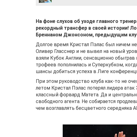
На фоне слухов об уходе главного трене
рекордный трансфер в своей истории! Л
Бреннаном Джонсоном, предыдущим клу
Долгое время Кристал Пэлас был ничем не
Оливер Гласснер и не вывел на новый уро
взяли Кубок Англии, сенсационно обыграв 
трофеев пополнилась и Суперкубком, ког
шансы добиться успеха в Лиге конференци
При этом руководство клуба как-то не оч
летом Кристал Пэлас потерял лидера атак 
классный форвард Матета. Да и центральн
свободного агента. Не собирается продлев
чем возглавлять бесцветного середняка А