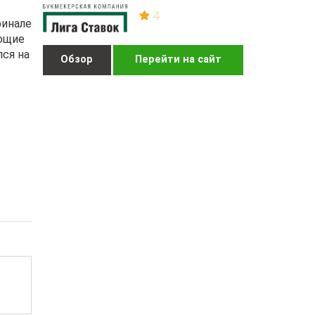
4
финале
ающие
лся на
Обзор
Перейти на сайт