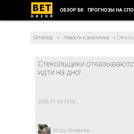
ОБЗОР БК
ПРОГНОЗЫ НА СП
Бетобзор
»
Новости и аналитика
»
Стеколь
Стекольщики отказываютс
идти на дно!
2026-01-04 15:02
Игорь Исмаилов