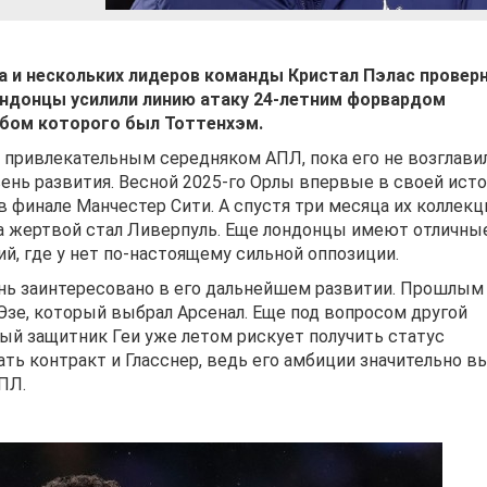
ра и нескольких лидеров команды Кристал Пэлас провер
ондонцы усилили линию атаку 24-летним форвардом
бом которого был Тоттенхэм.
 привлекательным середняком АПЛ, пока его не возглави
вень развития. Весной 2025-го Орлы впервые в своей ист
в финале Манчестер Сити. А спустя три месяца их коллекц
да жертвой стал Ливерпуль. Еще лондонцы имеют отличны
й, где у нет по-настоящему сильной оппозиции.
ень заинтересовано в его дальнейшем развитии. Прошлым
Эзе, который выбрал Арсенал. Еще под вопросом другой
ый защитник Геи уже летом рискует получить статус
ать контракт и Гласснер, ведь его амбиции значительно в
ПЛ.