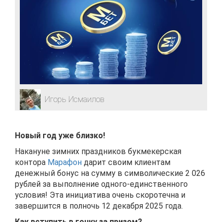
Игорь Исмаилов
Новый год уже близко!
Накануне зимних праздников букмекерская
контора
Марафон
дарит своим клиентам
денежный бонус на сумму в символические 2 026
рублей за выполнение одного-единственного
условия! Эта инициатива очень скоротечна и
завершится в полночь 12 декабря 2025 года.
Как вступить в гонку за призом?