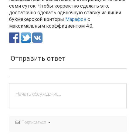
семи суток. Чтобы корректно сделать это,
достаточно сделать одиночную ставку из линии
букмекерской конторы
Марафон
с
максимальным коэффициентом 4,0.
Отправить ответ
Подписаться