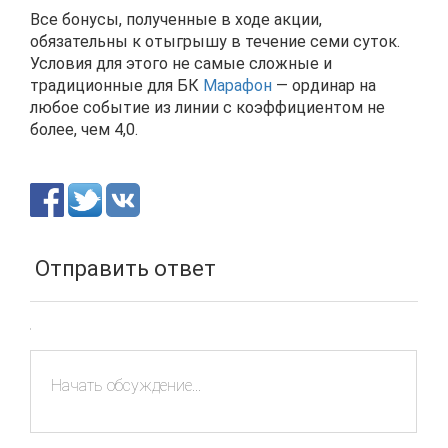
Все бонусы, полученные в ходе акции,
обязательны к отыгрышу в течение семи суток.
Условия для этого не самые сложные и
традиционные для БК
Марафон
— ординар на
любое событие из линии с коэффициентом не
более, чем 4,0.
Отправить ответ