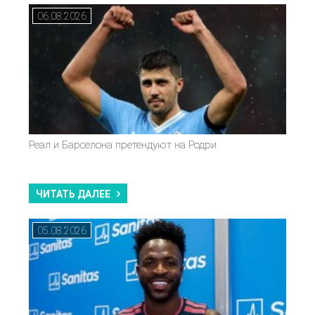
06.08.2026
Реал и Барселона претендуют на Родри
ЧИТАТЬ ДАЛЕЕ
05.08.2026