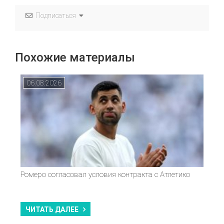
Подписаться
Похожие материалы
06.08.2026
Ромеро согласовал условия контракта с Атлетико
ЧИТАТЬ ДАЛЕЕ