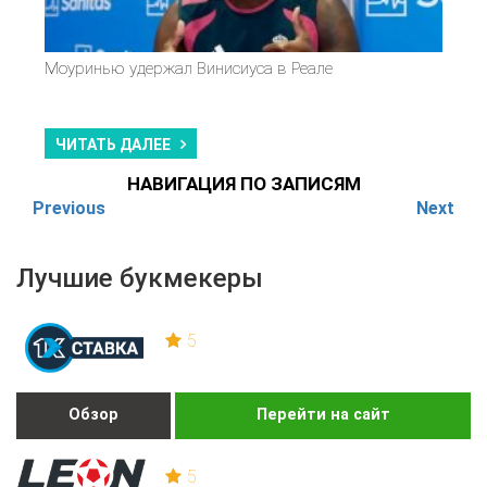
Моуринью удержал Винисиуса в Реале
ЧИТАТЬ ДАЛЕЕ
НАВИГАЦИЯ ПО ЗАПИСЯМ
Previous
Next
Лучшие букмекеры
5
Обзор
Перейти на сайт
5