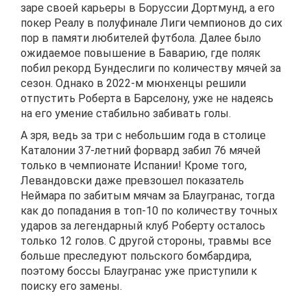
заре своей карьеры в Боруссии Дортмунд, а его
покер Реалу в полуфинале Лиги чемпионов до сих
пор в памяти любителей футбола. Далее было
ожидаемое повышение в Баварию, где поляк
побил рекорд Бундеслиги по количеству мячей за
сезон. Однако в 2022-м мюнхенцы решили
отпустить Роберта в Барселону, уже не надеясь
на его умение стабильно забивать голы.
А зря, ведь за три с небольшим года в столице
Каталонии 37-летний форвард забил 76 мячей
только в чемпионате Испании! Кроме того,
Левандовски даже превзошел показатель
Неймара по забитым мячам за Блаугранас, тогда
как до попадания в топ-10 по количеству точных
ударов за легендарный клуб Роберту осталось
только 12 голов. С другой стороны, травмы все
больше преследуют польского бомбардира,
поэтому боссы Блаугранас уже приступили к
поиску его замены.