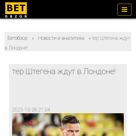
Бетобзор
»
Новости и аналитика
»
тер Штегена ждут
в Лондоне!
тер Штегена ждут в Лондоне!
2025-10-28 21:04