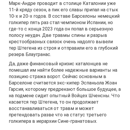
Марк-Андре проводит в столице Каталонии уже
11-й кряду сезон, а пик его славы припал на стык
10-х и 20-х годов. В составе Барселоны немецкий
голкипер пять раз стал чемпионом Испании, но
где-то с конца 2023 года он попал в серьезную
полосу неудач. Две травмы спины и разрыв
крестообразных связок очень надолго вывели
тер Штегена из строя и отправили его в глубокий
резерв Блаугранас.
Да, даже финансовый кризис каталонцев не
помешал им найти более надежные варианты на
позицию стража ворот. Сейчас основным в
Барселоне считается экс-кипер Эспаньола Жоан
Гарсия, которому предрекают большое будущее, а
на подмене сидит опытный Войцех Шченсны. Что
касается тер Штегена, то он продолжает
восстанавливаться от травм и может
претендовать разве что на статус третьего
голкипера в иерархии Сине-гранатовых.