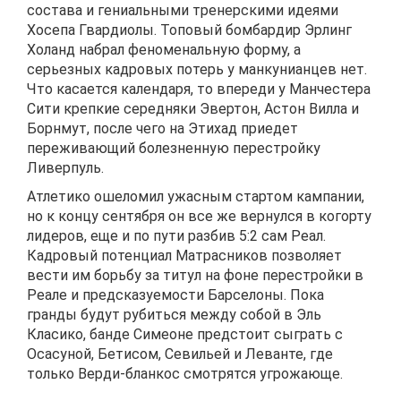
состава и гениальными тренерскими идеями
Хосепа Гвардиолы. Топовый бомбардир Эрлинг
Холанд набрал феноменальную форму, а
серьезных кадровых потерь у манкунианцев нет.
Что касается календаря, то впереди у Манчестера
Сити крепкие середняки Эвертон, Астон Вилла и
Борнмут, после чего на Этихад приедет
переживающий болезненную перестройку
Ливерпуль.
Атлетико ошеломил ужасным стартом кампании,
но к концу сентября он все же вернулся в когорту
лидеров, еще и по пути разбив 5:2 сам Реал.
Кадровый потенциал Матрасников позволяет
вести им борьбу за титул на фоне перестройки в
Реале и предсказуемости Барселоны. Пока
гранды будут рубиться между собой в Эль
Класико, банде Симеоне предстоит сыграть с
Осасуной, Бетисом, Севильей и Леванте, где
только Верди-бланкос смотрятся угрожающе.