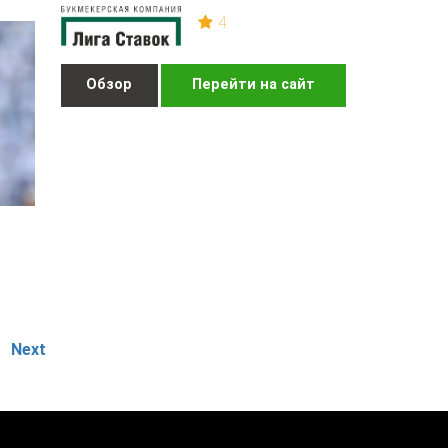
4
Обзор
Перейти на сайт
Next