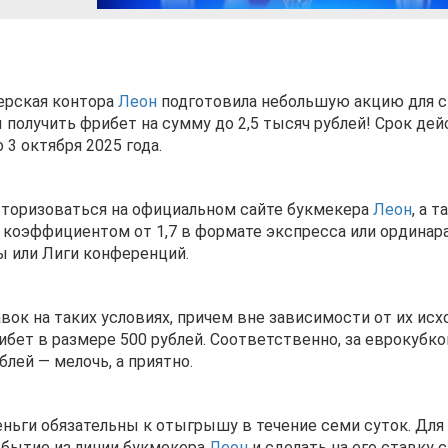
ерская контора
Леон
подготовила небольшую акцию для с
ы получить фрибет на сумму до 2,5 тысяч рублей! Срок де
 3 октября 2025 года.
вторизоваться на официальном сайте букмекера
Леон
, а 
с коэффициентом от 1,7 в формате экспресса или ординара
ы или Лиги конференций.
вок на таких условиях, причем вне зависимости от их исхо
ибет в размере 500 рублей. Соответственно, за еврокубк
лей — мелочь, а приятно.
еньги обязательны к отыгрышу в течение семи суток. Для
бытие из линии букмекера
Леон
и сделать на его ставку с