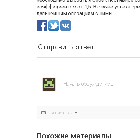
коэффициентом от 1,5. В случае успеха ср
дальнейшим операциям с ними.
Отправить ответ
Подписаться
Похожие материалы