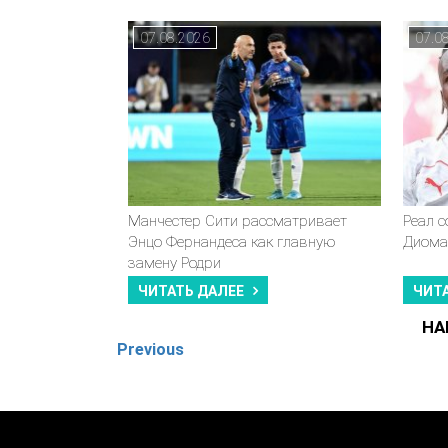
07.08.2026
07.0
Манчестер Сити рассматривает
Реал 
Энцо Фернандеса как главную
Диома
замену Родри
ЧИТАТЬ ДАЛЕЕ
ЧИТ
НА
Previous