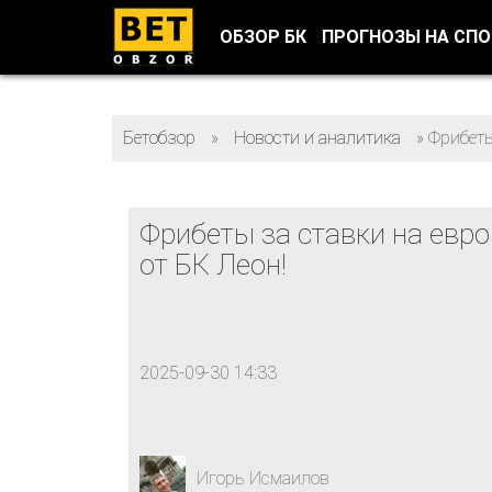
ОБЗОР БК
ПРОГНОЗЫ НА СП
Бетобзор
»
Новости и аналитика
»
Фрибеты
Фрибеты за ставки на евро
от БК Леон!
2025-09-30 14:33
Игорь Исмаилов