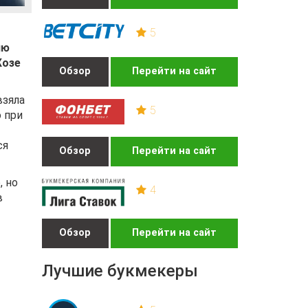
5
ию
Жозе
Обзор
Перейти на сайт
взяла
5
 при
ся
Обзор
Перейти на сайт
, но
4
в
Обзор
Перейти на сайт
Лучшие букмекеры