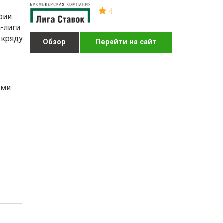
4
рии
-лиги
 кряду
Обзор
Перейти на сайт
ами