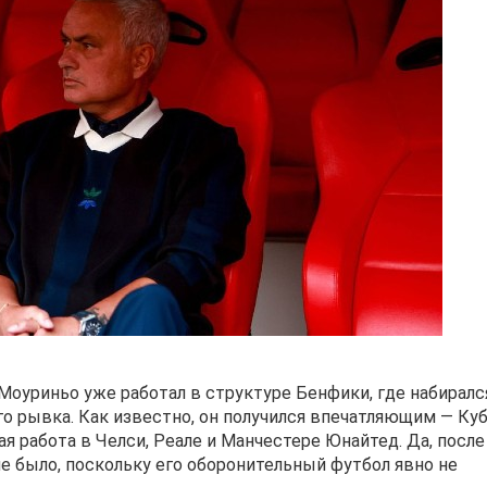
 Моуриньо уже работал в структуре Бенфики, где набиралс
го рывка. Как известно, он получился впечатляющим — Ку
я работа в Челси, Реале и Манчестере Юнайтед. Да, после
е было, поскольку его оборонительный футбол явно не