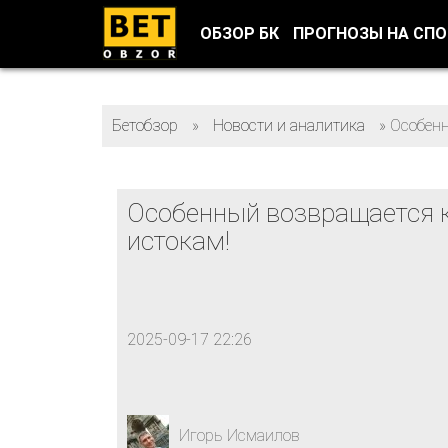
ОБЗОР БК
ПРОГНОЗЫ НА СП
Бетобзор
»
Новости и аналитика
»
Особенн
Особенный возвращается 
истокам!
2025-09-17 22:26
Игорь Исмаилов