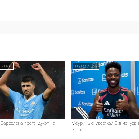
8.2026
05.08.2026
 Барселона претендуют на
Моуринью удержал Винисиуса 
Реале