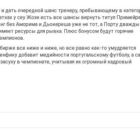
 и дать очередной шанс тренеру, пребывающему в катего
татках у сеу Жозе есть все шансы вернуть титул Примейра
инг без Аморима и Дьокереша уже не тот, а Порту дважды
имеет ресурсы для рывка. Плюс бонусом будут горячие
чемпионов.
бирже все ниже и ниже, но все равно как-то умудряется
Бенфику добавит медийности португальскому футболу, а с
засуху в чемпионате, учитывая их огромный кадровый