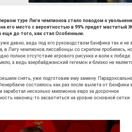
 первом туре Лиги чемпионов стало поводом к увольнен
 на его место с вероятностью в 99% придет маститый 
 еще до того, как стал Особенным.
уже давно, ведь под его руководством Бенфика так и не 
а, в Лигу чемпионов лиссабонцы со скрипом пробились, но
но полное отсутствие игрового рисунка и воли к победе.
ело, а ведь азербайджанский гегемон и близко не являет
ешили снять, уже подготовив ему замену. Парадоксально
енербахче состоялось как раз после вылета от Бенфики 
и заработал несколько миллионов евро за досрочное
ность наконец-то засветиться на уровне основной сетки