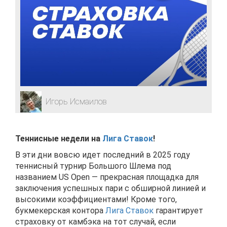
Игорь Исмаилов
Теннисные недели на
Лига Ставок
!
В эти дни вовсю идет последний в 2025 году
теннисный турнир Большого Шлема под
названием US Open — прекрасная площадка для
заключения успешных пари с обширной линией и
высокими коэффициентами! Кроме того,
букмекерская контора
Лига Ставок
гарантирует
страховку от камбэка на тот случай, если