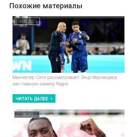
Похожие материалы
07.08.2026
Манчестер Сити рассматривает Энцо Фернандеса
как главную замену Родри
ЧИТАТЬ ДАЛЕЕ
07.08.2026