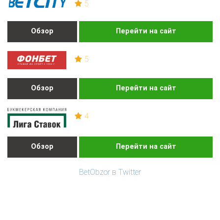
5
Обзор
Перейти на сайт
5
Обзор
Перейти на сайт
4
Обзор
Перейти на сайт
BetObzor в Twitter