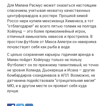
Для Милана Расмус может оказаться настоящим
спасением, учитывая нехватку качественных
центрфорвардов в ростере. Прошлой зимой
Россо-нери купили мексиканца Хименеса, а тот
“отблагодарил” их всего пятью голами на полгода.
Хойлунд — это более прямолинейный игрок,
отличный замыкатель навесов и прострелов. В
простом футболе от Макса Аллегри он наверняка
почувствует себя как рыба в воде.
С целью сохранения карьеры годичная аренда в
Милан пойдет Хойлунду только на пользу.
Футболист он по-прежнему талантливый, но точно
не уровня Холанда, Дьокереша и Исака — других
бомбардиров-скандинавов в АПЛ. Возможно, на
датчанина подействовала “отрицательная магия”
МЮ, и в другом месте он проявит себя куда
лучше.