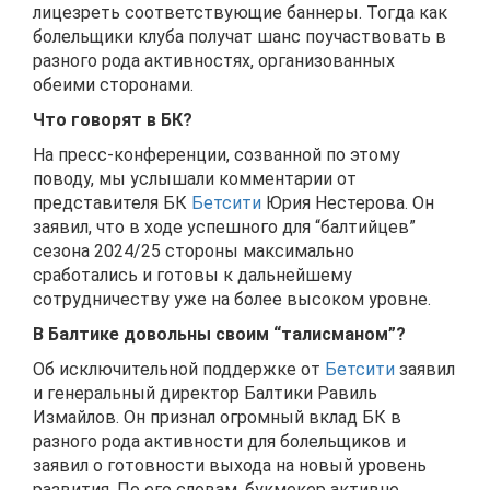
лицезреть соответствующие баннеры. Тогда как
болельщики клуба получат шанс поучаствовать в
разного рода активностях, организованных
обеими сторонами.
Что говорят в БК?
На пресс-конференции, созванной по этому
поводу, мы услышали комментарии от
представителя БК
Бетсити
Юрия Нестерова. Он
заявил, что в ходе успешного для “балтийцев”
сезона 2024/25 стороны максимально
сработались и готовы к дальнейшему
сотрудничеству уже на более высоком уровне.
В Балтике довольны своим “талисманом”?
Об исключительной поддержке от
Бетсити
заявил
и генеральный директор Балтики Равиль
Измайлов. Он признал огромный вклад БК в
разного рода активности для болельщиков и
заявил о готовности выхода на новый уровень
развития. По его словам, букмекер активно