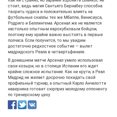
Как ни странно, но заранее хоронить Бланкос не
стоит, ведь магия Сантьяго Бернабеу способна
творить чудеса и положительно влиять на
футбольные скиллы тех же Мбаппе, Винисиуса,
Родриго и Беллингема. Арсенал же не является
настолько опытным еврокубковым бойцом,
поэтому ему крайне важно выстоять в первые
полчаса. Если получится, то мы увидим
достаточно редкостное событие — вылет
мадридского Реала в четвертьфинале.
В домашнем матче Арсенал умело использовал
свои козыри, но в столице Испании его ждет
крайне сложное испытание. Как ни крути, а Реал
Мадрид не желает досрочно покидать свой
профильный турнир, а опытный Карло Анчелотти
наверняка готовит сюрприз молодому оппоненту
по тренерскому цеху.