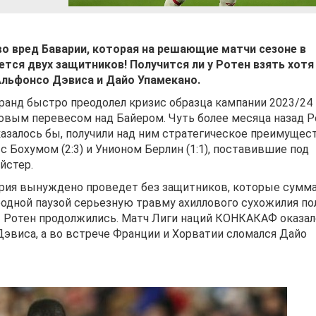
о вред Баварии, которая на решающие матчи сезоне в
ется двух защитников! Получится ли у Ротен взять хотя
Альфонсо Дэвиса и Дайо Упамекано.
анд быстро преодолел кризис образца кампании 2023/24 
овым перевесом над Байером. Чуть более месяца назад Р
 казалось бы, получили над ним стратегическое преимущес
 Бохумом (2:3) и Унионом Берлин (1:1), поставившие под
йстер.
ария вынуждено проведет без защитников, которые сумм
одной паузой серьезную травму ахиллового сухожилия по
ы Ротен продолжились. Матч Лиги наций КОНКАКАФ оказал
эвиса, а во встрече Франции и Хорватии сломался Дайо