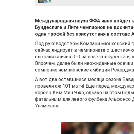
Международная пауза ФФА явно войдет в
Бундеслиге и Лиге чемпионов не досчита
один трофей без присутствия в составе 
Под руководством Компани мюнхенский гр
сейчас лидирует в чемпионате с шестиочк
сыграли вничью 0:0 на поле конкурента и,
Впрочем, далее были неожиданные осечки с
сомнение чемпионские амбиции Рекордма
А вот два оставшиеся месяца сезона Бав
провели аж 101 матч! Еще перед междунар
кореец Ким Мин Чжэ, однако на этом бед
фатальным для левого фулбека Альфонсо Д
Упамекано.