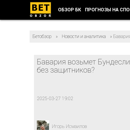
ОБЗОР БК
ПРОГНОЗЫ НА СП
Бетобзор
»
Новости и аналитика
»
Бавария
Бавария возьмет Бундесли
без защитников?
2025-03-27 19:02
Игорь Исмаилов