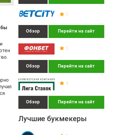
5
 бы
Обзор
Перейти на сайт
и
5
отен
тво.
Обзор
Перейти на сайт
арно
4
лучил
ся
Обзор
Перейти на сайт
Лучшие букмекеры