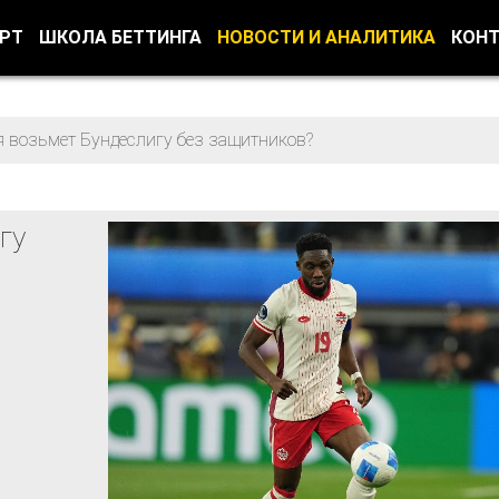
ОРТ
ШКОЛА БЕТТИНГА
НОВОСТИ И АНАЛИТИКА
КОН
 возьмет Бундеслигу без защитников?
гу