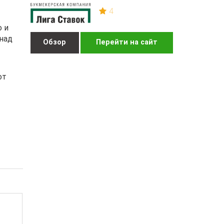
4
о и
 над
Обзор
Перейти на сайт
от