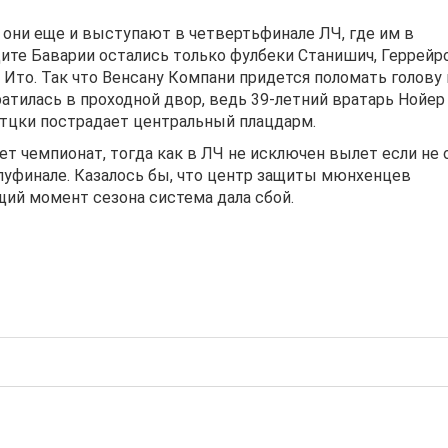
они еще и выступают в четвертьфинале ЛЧ, где им в
щите Баварии остались только фулбеки Станишич, Геррейр
 Ито. Так что Венсану Компани придется поломать голову
вратилась в проходной двор, ведь 39-летний вратарь Нойер
етцки пострадает центральный плацдарм.
ет чемпионат, тогда как в ЛЧ не исключен вылет если не 
олуфинале. Казалось бы, что центр защиты мюнхенцев
ий момент сезона система дала сбой.