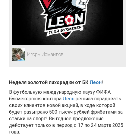
Игорь Исмаилов
Неделя золотой лихорадки от БК
Леон
!
В футбольную международную паузу ФИФА
букмекерская контора
Леон
решила порадовать
своих клиентов новой акцией, в ходе которой
будет разыграно 500 тысяч рублей фрибетами за
ставки на спорт! Выгодное предложение
действует только в период с 17 по 24 марта 2025
года.