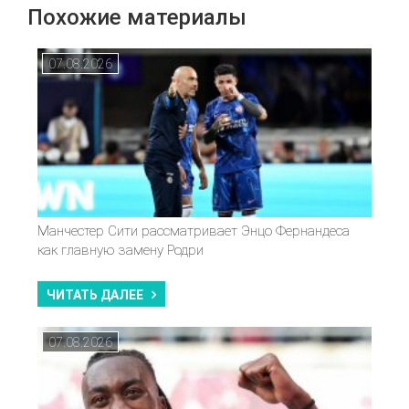
Похожие материалы
07.08.2026
Манчестер Сити рассматривает Энцо Фернандеса
как главную замену Родри
ЧИТАТЬ ДАЛЕЕ
07.08.2026