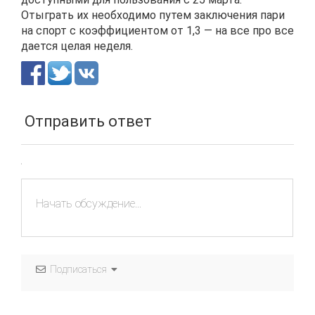
Отыграть их необходимо путем заключения пари
на спорт с коэффициентом от 1,3 — на все про все
дается целая неделя.
Отправить ответ
Подписаться