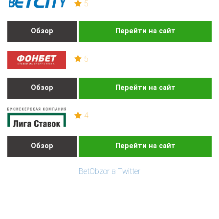
5
Обзор
Перейти на сайт
5
Обзор
Перейти на сайт
4
Обзор
Перейти на сайт
BetObzor в Twitter