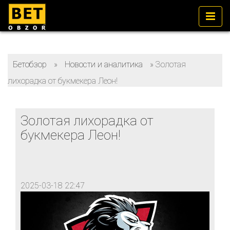
Бетобзор
»
Новости и аналитика
»
Золотая
лихорадка от букмекера Леон!
Золотая лихорадка от
букмекера Леон!
2025-03-18 22:47