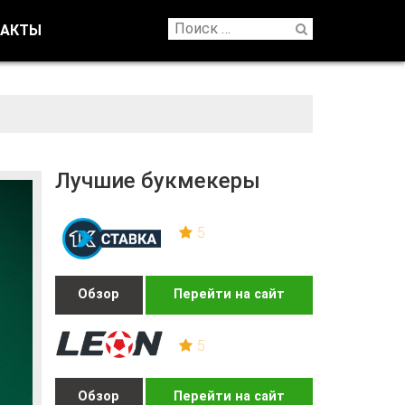
ТАКТЫ
Лучшие букмекеры
5
Обзор
Перейти на сайт
5
Обзор
Перейти на сайт