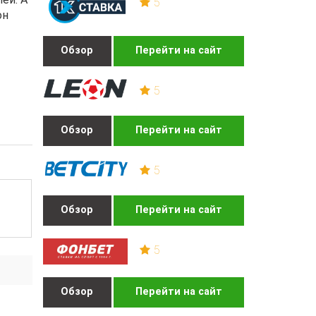
5
он
Обзор
Перейти на сайт
5
Обзор
Перейти на сайт
5
Обзор
Перейти на сайт
5
Обзор
Перейти на сайт