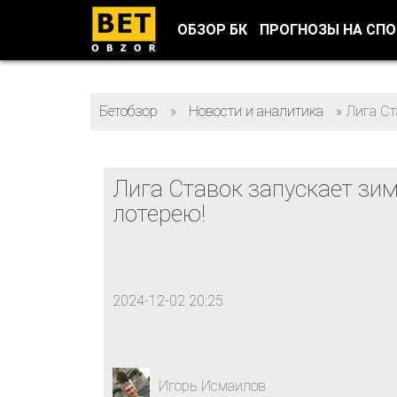
ОБЗОР БК
ПРОГНОЗЫ НА СП
Бетобзор
»
Новости и аналитика
»
Лига Ст
Лига Ставок запускает з
лотерею!
2024-12-02 20:25
Игорь Исмаилов