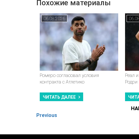
Похожие материалы
06.08.2026
06.0
Ромеро согласовал условия
Реал и
контракта с Атлетико
Родри
ЧИТАТЬ ДАЛЕЕ
ЧИТ
НА
Previous