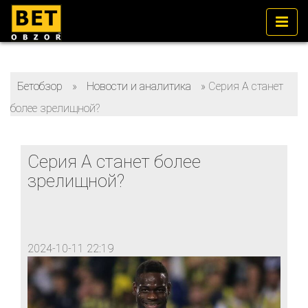
Бетобзор
»
Новости и аналитика
»
Серия А станет
более зрелищной?
Серия А станет более
зрелищной?
2024-10-11 22:19