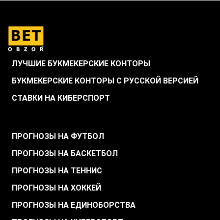
ЛУЧШИЕ БУКМЕКЕРСКИЕ КОНТОРЫ
БУКМЕКЕРСКИЕ КОНТОРЫ С РУССКОЙ ВЕРСИЕЙ
СТАВКИ НА КИБЕРСПОРТ
.
ПРОГНОЗЫ НА ФУТБОЛ
ПРОГНОЗЫ НА БАСКЕТБОЛ
ПРОГНОЗЫ НА ТЕННИС
ПРОГНОЗЫ НА ХОККЕЙ
ПРОГНОЗЫ НА ЕДИНОБОРСТВА