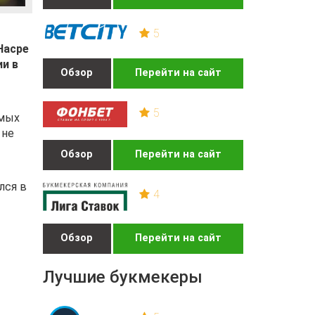
5
Насре
ии в
Обзор
Перейти на сайт
5
амых
 не
Обзор
Перейти на сайт
лся в
4
Обзор
Перейти на сайт
Лучшие букмекеры