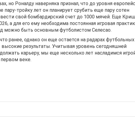
ах, но Роналду наверняка признал, что до уровня европей
е пару-тройку лет он планирует срубить еще пару сотен
овести свой бомбардирский счет до 1000 мячей. Еще Кри
26, а для его ему необходима постоянная игровая практик
год можно быть основным футболистом Селесао.
 что ранее, однако он еще остается на радарах футбольных
 высокие результаты. Учитывая уровень сегодняшней
должать карьеру, мы еще несколько лет насладимся игро
 первом веке.