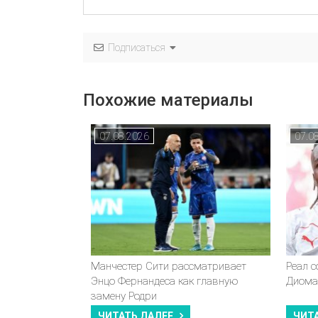
Подписаться
Похожие материалы
07.08.2026
07.0
Манчестер Сити рассматривает
Реал 
Энцо Фернандеса как главную
Диома
замену Родри
ЧИТАТЬ ДАЛЕЕ
ЧИТ