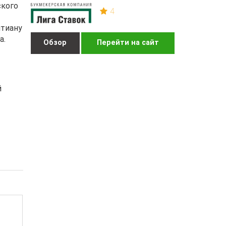
ского
4
штиану
а.
Обзор
Перейти на сайт
й