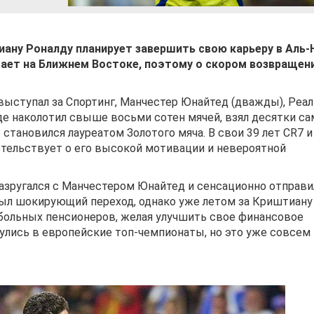
ану Роналду планирует завершить свою карьеру в Аль-
ивает на Ближнем Востоке, поэтому о скором возвращен
выступал за Спортинг, Манчестер Юнайтед (дважды), Реал
де наколотил свыше восьми сотен мячей, взял десятки с
тановился лауреатом Золотого мяча. В свои 39 лет CR7 и
етельствует о его высокой мотивации и невероятной
разругался с Манчестером Юнайтед и сенсационно отправи
был шокирующий переход, однако уже летом за Криштиану
больных пенсионеров, желая улучшить свое финансовое
нулись в европейские топ-чемпионаты, но это уже совсем