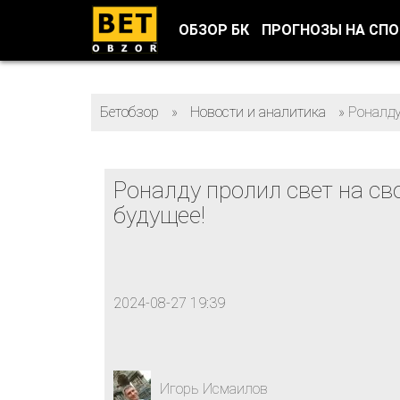
ОБЗОР БК
ПРОГНОЗЫ НА СП
Бетобзор
»
Новости и аналитика
»
Роналду
Роналду пролил свет на св
будущее!
2024-08-27 19:39
Игорь Исмаилов