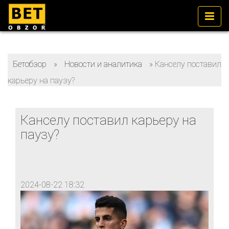
Бетобзор
»
Новости и аналитика
»
Канселу поставил
карьеру на паузу?
Канселу поставил карьеру на
паузу?
2024-08-22 18:32