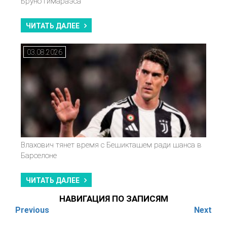
Бруно Гимараэса
ЧИТАТЬ ДАЛЕЕ
03.08.2026
Влахович тянет время с Бешикташем ради шанса в
Барселоне
ЧИТАТЬ ДАЛЕЕ
НАВИГАЦИЯ ПО ЗАПИСЯМ
Previous
Next