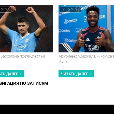
8.2026
05.08.2026
 Барселона претендуют на
Моуринью удержал Винисиуса 
Реале
АТЬ ДАЛЕЕ
ЧИТАТЬ ДАЛЕЕ
ВИГАЦИЯ ПО ЗАПИСЯМ