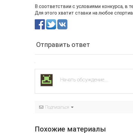
В соответствии с условиями конкурса, в 
Для этого хватит ставки на любое спорти
Отправить ответ
Подписаться
Похожие материалы