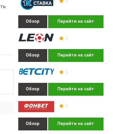
5
ть.
Обзор
Перейти на сайт
5
Обзор
Перейти на сайт
5
Обзор
Перейти на сайт
5
Обзор
Перейти на сайт